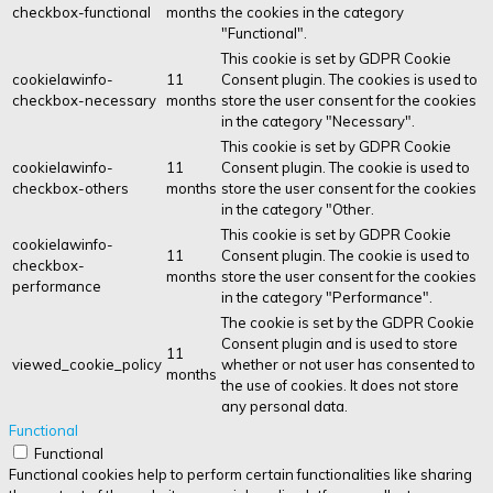
checkbox-functional
months
the cookies in the category
"Functional".
This cookie is set by GDPR Cookie
cookielawinfo-
11
Consent plugin. The cookies is used to
checkbox-necessary
months
store the user consent for the cookies
in the category "Necessary".
This cookie is set by GDPR Cookie
cookielawinfo-
11
Consent plugin. The cookie is used to
checkbox-others
months
store the user consent for the cookies
in the category "Other.
This cookie is set by GDPR Cookie
cookielawinfo-
11
Consent plugin. The cookie is used to
checkbox-
months
store the user consent for the cookies
performance
in the category "Performance".
The cookie is set by the GDPR Cookie
Consent plugin and is used to store
11
viewed_cookie_policy
whether or not user has consented to
months
the use of cookies. It does not store
any personal data.
Functional
Functional
Functional cookies help to perform certain functionalities like sharing