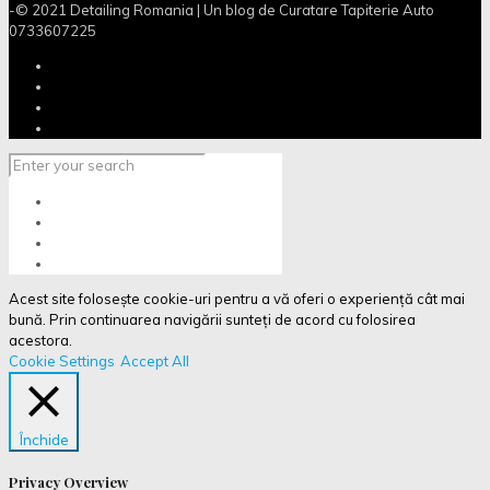
-© 2021 Detailing Romania | Un blog de Curatare Tapiterie Auto
0733607225
Acest site folosește cookie-uri pentru a vă oferi o experiență cât mai
bună. Prin continuarea navigării sunteți de acord cu folosirea
acestora.
Cookie Settings
Accept All
Închide
Privacy Overview