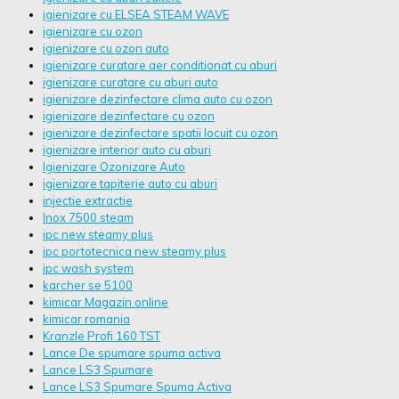
igienizare cu ELSEA STEAM WAVE
igienizare cu ozon
igienizare cu ozon auto
igienizare curatare aer conditionat cu aburi
igienizare curatare cu aburi auto
igienizare dezinfectare clima auto cu ozon
igienizare dezinfectare cu ozon
igienizare dezinfectare spatii locuit cu ozon
igienizare interior auto cu aburi
Igienizare Ozonizare Auto
igienizare tapiterie auto cu aburi
injectie extractie
Inox 7500 steam
ipc new steamy plus
ipc portotecnica new steamy plus
ipc wash system
karcher se 5100
kimicar Magazin online
kimicar romania
Kranzle Profi 160 TST
Lance De spumare spuma activa
Lance LS3 Spumare
Lance LS3 Spumare Spuma Activa