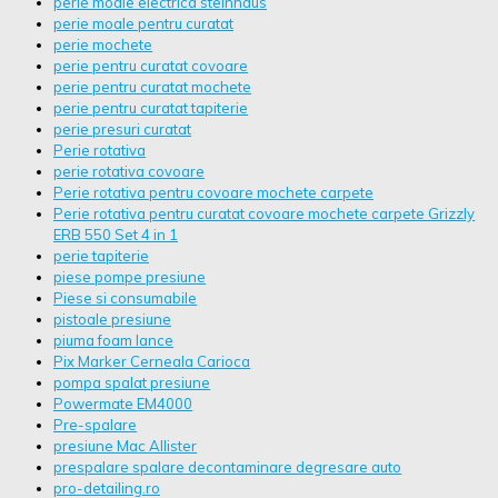
perie moale electrica steinhaus
perie moale pentru curatat
perie mochete
perie pentru curatat covoare
perie pentru curatat mochete
perie pentru curatat tapiterie
perie presuri curatat
Perie rotativa
perie rotativa covoare
Perie rotativa pentru covoare mochete carpete
Perie rotativa pentru curatat covoare mochete carpete Grizzly
ERB 550 Set 4 in 1
perie tapiterie
piese pompe presiune
Piese si consumabile
pistoale presiune
piuma foam lance
Pix Marker Cerneala Carioca
pompa spalat presiune
Powermate EM4000
Pre-spalare
presiune Mac Allister
prespalare spalare decontaminare degresare auto
pro-detailing.ro