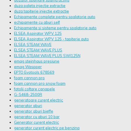
dozator spumare spuma activa
duza paleta injectie extractie
duza tapiterie injectie extractie
Echipamente complete pentru spalatorie auto
echipamente cu aburi self
Echipamente si sisteme pentru spalatorie auto
ELSEA Aspirator WPV 125
ELSEA Aspirator WPV 125 - tapiterie auto
ELSEA STEAM WAVE
ELSEA STEAM WAVE PLUS
ELSEA STEAM WAVE PLUS SWI125N
emag steinhaus presiune
emag Waspper
EPTO Evotools 678569
foam cannon pro
foam cannon pro snow foam
fotolii coltare canapele
G-S468-2500R
generatoare curent electric
generator aburi
generator aburi bieffe
generator cu aburi 10 bar
Generator curent electric
generator curent electric pe benzina