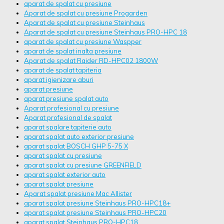
aparat de spalat cu presiune
Aparat de spalat cu presiune Progarden
Aparat de spalat cu presiune Steinhaus
Aparat de spalat cu presiune Steinhaus PRO-HPC 18
aparat de spalat cu presiune Waspper
aparat de spalat inalta presiune
Aparat de spalat Raider RD-HPC02 1800W
aparat de spalat tapiteria
aparat igienizare aburi
aparat presiune
aparat presiune spalat auto
Aparat profesional cu presiune
Aparat profesional de spalat
aparat spalare tapiterie auto
aparat spalat auto exterior presiune
aparat spalat BOSCH GHP 5-75 X
aparat spalat cu presiune
aparat spalat cu presiune GREENFIELD
aparat spalat exterior auto
aparat spalat presiune
Aparat spalat presiune Mac Allister
aparat spalat presiune Steinhaus PRO-HPC18+
aparat spalat presiune Steinhaus PRO-HPC20
aparat spalat Steinhaus PRO-HPC18