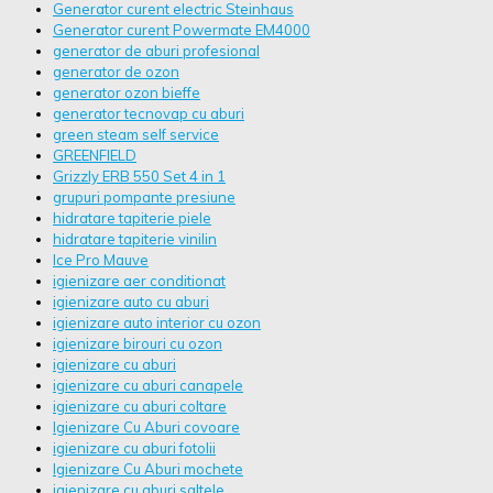
Generator curent electric Steinhaus
Generator curent Powermate EM4000
generator de aburi profesional
generator de ozon
generator ozon bieffe
generator tecnovap cu aburi
green steam self service
GREENFIELD
Grizzly ERB 550 Set 4 in 1
grupuri pompante presiune
hidratare tapiterie piele
hidratare tapiterie vinilin
Ice Pro Mauve
igienizare aer conditionat
igienizare auto cu aburi
igienizare auto interior cu ozon
igienizare birouri cu ozon
igienizare cu aburi
igienizare cu aburi canapele
igienizare cu aburi coltare
Igienizare Cu Aburi covoare
igienizare cu aburi fotolii
Igienizare Cu Aburi mochete
igienizare cu aburi saltele