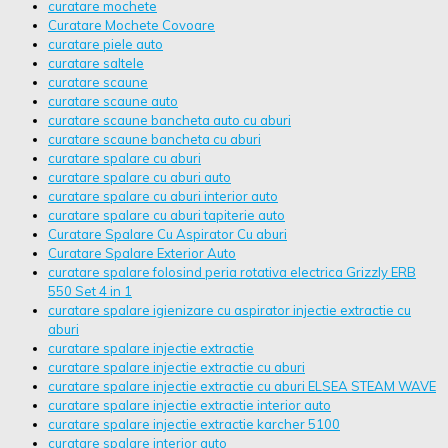
curatare mochete
Curatare Mochete Covoare
curatare piele auto
curatare saltele
curatare scaune
curatare scaune auto
curatare scaune bancheta auto cu aburi
curatare scaune bancheta cu aburi
curatare spalare cu aburi
curatare spalare cu aburi auto
curatare spalare cu aburi interior auto
curatare spalare cu aburi tapiterie auto
Curatare Spalare Cu Aspirator Cu aburi
Curatare Spalare Exterior Auto
curatare spalare folosind peria rotativa electrica Grizzly ERB
550 Set 4 in 1
curatare spalare igienizare cu aspirator injectie extractie cu
aburi
curatare spalare injectie extractie
curatare spalare injectie extractie cu aburi
curatare spalare injectie extractie cu aburi ELSEA STEAM WAVE
curatare spalare injectie extractie interior auto
curatare spalare injectie extractie karcher 5100
curatare spalare interior auto