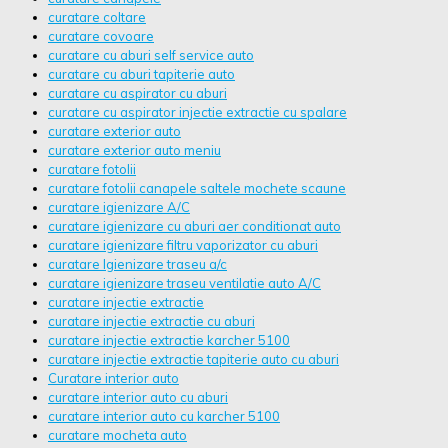
curatare coltare
curatare covoare
curatare cu aburi self service auto
curatare cu aburi tapiterie auto
curatare cu aspirator cu aburi
curatare cu aspirator injectie extractie cu spalare
curatare exterior auto
curatare exterior auto meniu
curatare fotolii
curatare fotolii canapele saltele mochete scaune
curatare igienizare A/C
curatare igienizare cu aburi aer conditionat auto
curatare igienizare filtru vaporizator cu aburi
curatare Igienizare traseu a/c
curatare igienizare traseu ventilatie auto A/C
curatare injectie extractie
curatare injectie extractie cu aburi
curatare injectie extractie karcher 5100
curatare injectie extractie tapiterie auto cu aburi
Curatare interior auto
curatare interior auto cu aburi
curatare interior auto cu karcher 5100
curatare mocheta auto