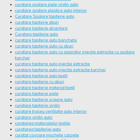
curatare spalare piele vinilin auto
curatare spalare plastice auto interior
Curatare Spalare tapiterie auto
curatare tapiterie aburi
curatare tapiterie alcantara
Curatare tapiterie auto
curatare tapiterie auto bancheta
curatare tapiterie auto cu aburi
curatare tapiterie auto cu aspirator injectie extractie cu spalare
karcher
curatare tapiterie auto injectie extractie
curatare tapiterie auto injectie extractie karcher
curatare tapiterie auto textil
curatare tapiterie cu aburi
curatare tapiterie material textil
curatare tapiterie piele
curatare tapiterie scaune auto
curatare tapiterie vinilin
curatare traseu ventilatie auto interior
curatare vinilin auto
curatarea materialelor textile
curatarea tapiteriei auto
curatat covoare mochete carpete