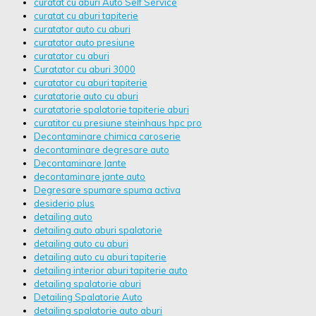
curatat cu aburi Auto Self Service
curatat cu aburi tapiterie
curatator auto cu aburi
curatator auto presiune
curatator cu aburi
Curatator cu aburi 3000
curatator cu aburi tapiterie
curatatorie auto cu aburi
curatatorie spalatorie tapiterie aburi
curatitor cu presiune steinhaus hpc pro
Decontaminare chimica caroserie
decontaminare degresare auto
Decontaminare Jante
decontaminare jante auto
Degresare spumare spuma activa
desiderio plus
detailing auto
detailing auto aburi spalatorie
detailing auto cu aburi
detailing auto cu aburi tapiterie
detailing interior aburi tapiterie auto
detailing spalatorie aburi
Detailing Spalatorie Auto
detailing spalatorie auto aburi