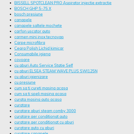
BISSELL SPOTCLEAN PRO Aspirator injectie extractie
BOSCH GHP 5-75 X
bosch presiune
canapele
canapele saltele mochete
carfon uscator auto
carmen mini inox tecnovap
Carpe microfibra
Ceara Polish Lichid kimicar
Consumabile igiena
covoare
cu aburi Auto Service Statie Self
cu aburi ELSEA STEAM WAVE PLUS SWI125N
cu aburi igienizare
cu presiune
cum sa ti cureti masina acasa
cum sa ti speli masina acasa
curata masina auto acasa
curatare
curatare aburi steam comby 3000
curatare aer conditionat auto
curatare aer conditionat cu aburi
curatare auto cu aburi
curatare canapele