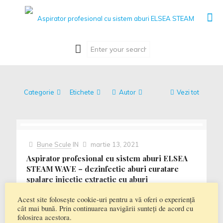
Categorie
Etichete
Autor
Vezi tot
Bune Scule
IN
martie 13, 2021
Aspirator profesional cu sistem aburi ELSEA
STEAM WAVE – dezinfectie aburi curatare
spalare injectie extractie cu aburi
Aspirator profesional cu sistem aburi ELSEA STEAM
Acest site folosește cookie-uri pentru a vă oferi o experiență
WAVE – dezinfectie aburi curatare spalare injectie
cât mai bună. Prin continuarea navigării sunteți de acord cu
extractie cu aburi ELSEA STEAM WAVE afost creat in
folosirea acestora.