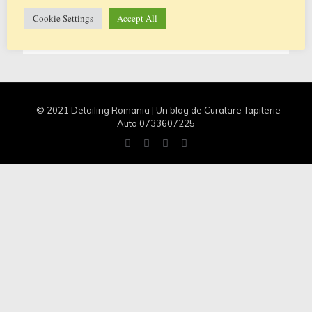
principal pentru uzul
[…]
Cookie Settings
Accept All
1
0
Citeste mai multe
-© 2021 Detailing Romania | Un blog de Curatare Tapiterie
Auto 0733607225