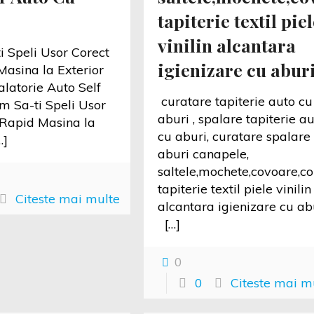
tapiterie textil piel
vinilin alcantara
 Speli Usor Corect
igienizare cu abur
Masina la Exterior
latorie Auto Self
curatare tapiterie auto cu
 Sa-ti Speli Usor
aburi , spalare tapiterie a
 Rapid Masina la
cu aburi, curatare spalare
…]
aburi canapele,
saltele,mochete,covoare,col
tapiterie textil piele vinilin
Citeste mai multe
alcantara igienizare cu ab
[…]
0
0
Citeste mai m