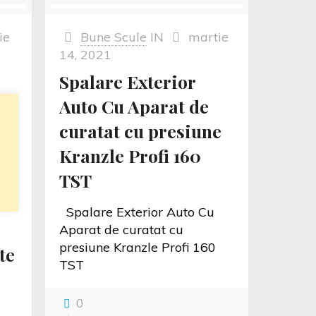
ie
Bune Scule
IN
martie
14, 2021
Spalare Exterior
Auto Cu Aparat de
curatat cu presiune
Kranzle Profi 160
e
TST
Spalare Exterior Auto Cu
Aparat de curatat cu
presiune Kranzle Profi 160
te
TST
0