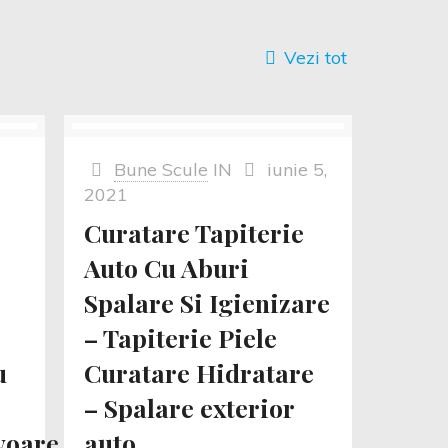
Vezi tot
e
Bune Scule
IN
iunie 5,
2021
Curatare Tapiterie
Auto Cu Aburi
Spalare Si Igienizare
– Tapiterie Piele
u
Curatare Hidratare
– Spalare exterior
oare,coltare,fotolii,scaune
auto