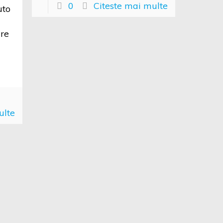
0
Citeste mai multe
uto
are
ulte