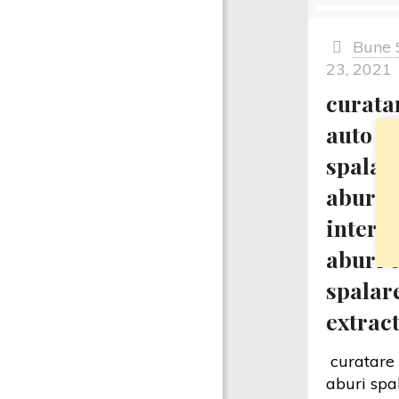
Bune 
23, 2021
curatar
auto c
spalare
aburi,
interio
aburi 
spalare
extract
curatare 
aburi spal