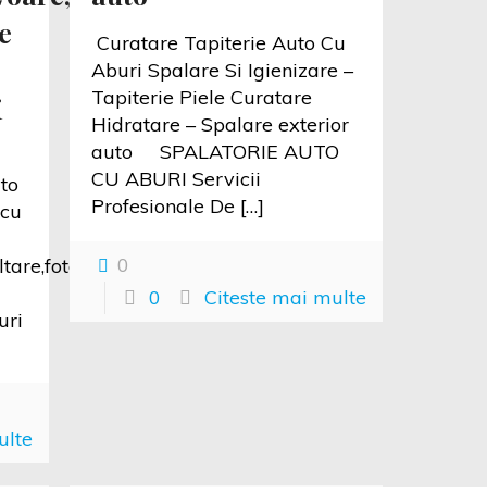
e
Curatare Tapiterie Auto Cu
Aburi Spalare Si Igienizare –
Tapiterie Piele Curatare
i
Hidratare – Spalare exterior
auto SPALATORIE AUTO
CU ABURI Servicii
uto
Profesionale De
[…]
 cu
0
tare,fotolii,scaune
0
Citeste mai multe
uri
ulte