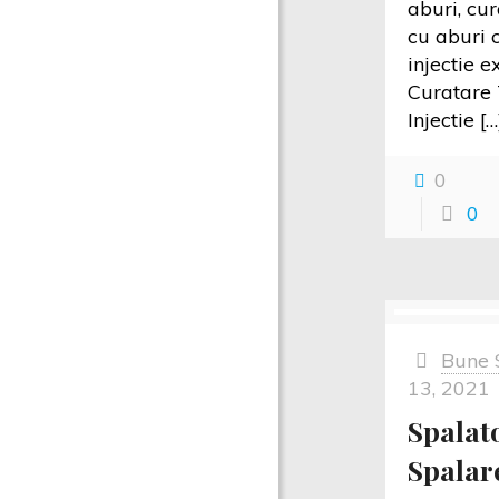
aburi, cur
cu aburi 
injectie 
Curatare 
Injectie
[…
0
0
Bune 
13, 2021
Spalat
Spalar