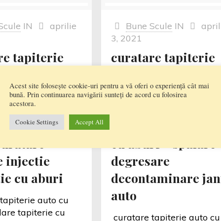
Scule
IN
aprilie
Bune Scule
IN
april
3, 2021
e tapiterie
curatare tapiterie
u aburi
auto cu aburi –
Acest site folosește cookie-uri pentru a vă oferi o experiență cât mai
 tapiterie cu
curatare interior
bună. Prin continuarea navigării sunteți de acord cu folosirea
acestora.
 curatare
auto cu aburi –
Cookie Settings
Accept All
r auto cu
detailing spalatori
curatare
cu aburi – spalare
 injectie
degresare
ie cu aburi
decontaminare jan
auto
tapiterie auto cu
are tapiterie cu
curatare tapiterie auto cu