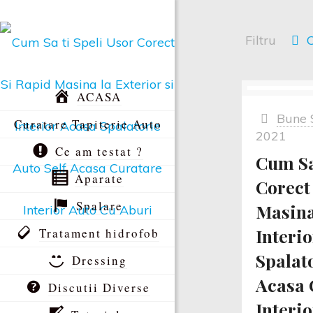
Filtru
C
ACASA
Bune 
Curatare Tapiterie Auto
2021
Ce am testat ?
Cum Sa
Aparate
Corect
Spalare
Masina 
Interi
Tratament hidrofob
Spalato
Dressing
Acasa 
Discutii Diverse
Interi