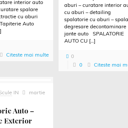
atare interior auto
aburi – curatare interior a
curatare spalare
cu aburi – detailing
extractie cu aburi
spalatorie cu aburi – spal
Tapiterie Auto
degresare decontaminare
]
jante auto SPALATORIE
AUTO CU
[…]
Citeste mai multe
0
0
Citeste mai m
Scule
IN
martie
orie Auto –
e Exterior