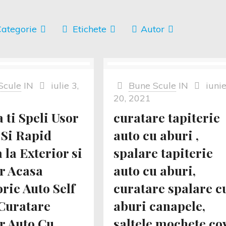
ategorie
Etichete
Autor
Scule
IN
iulie 3,
Bune Scule
IN
iuni
20, 2021
 ti Speli Usor
curatare tapiterie
 Si Rapid
auto cu aburi ,
la Exterior si
spalare tapiterie
or Acasa
auto cu aburi,
rie Auto Self
curatare spalare c
Curatare
aburi canapele,
or Auto Cu
saltele,mochete,cov