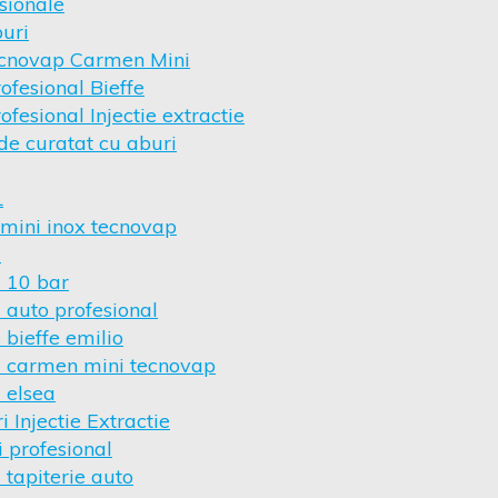
sionale
buri
ecnovap Carmen Mini
ofesional Bieffe
ofesional Injectie extractie
de curatat cu aburi
L
 mini inox tecnovap
i
i 10 bar
i auto profesional
 bieffe emilio
i carmen mini tecnovap
 elsea
 Injectie Extractie
i profesional
 tapiterie auto