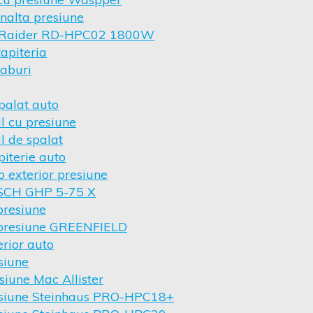
inalta presiune
t Raider RD-HPC02 1800W
tapiteria
 aburi
palat auto
l cu presiune
l de spalat
piterie auto
o exterior presiune
OSCH GHP 5-75 X
presiune
 presiune GREENFIELD
erior auto
siune
siune Mac Allister
esiune Steinhaus PRO-HPC18+