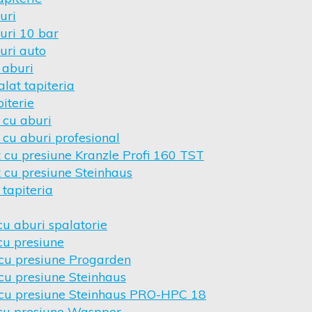
uri
uri 10 bar
uri auto
 aburi
lat tapiteria
iterie
 cu aburi
 cu aburi profesional
 cu presiune Kranzle Profi 160 TST
 cu presiune Steinhaus
 tapiteria
cu aburi spalatorie
cu presiune
 cu presiune Progarden
cu presiune Steinhaus
 cu presiune Steinhaus PRO-HPC 18
 cu presiune Waspper