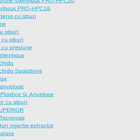
esiune Steinhaus PRO-HPC20
teinhaus PRO-HPC18
teria cu aburi
une
u aburi
 cu aburi
 cu presiune
steinhaus
chida
chida Spalatorie
Wax
 anvelope
 Plastice Si Anvelope
or cu aburi
SUPERIOR
 Tecnovap
ri Injectie extractie
palare