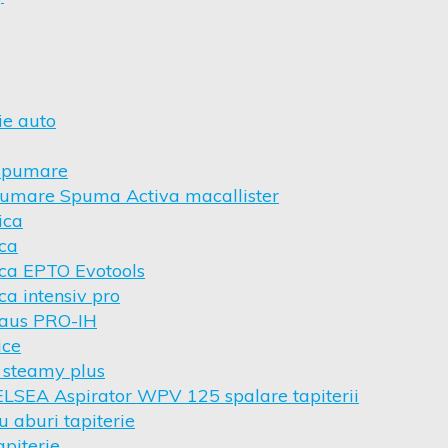
ie auto
 spumare
umare Spuma Activa macallister
ica
ica
ica EPTO Evotools
ca intensiv pro
haus PRO-IH
ice
 steamy plus
ELSEA Aspirator WPV 125 spalare tapiterii
u aburi tapiterie
apiterie