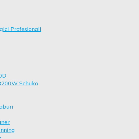
ici Profesionali
00D
i 3200W Schuko
aburi
aner
anning
y