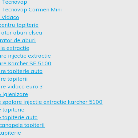
i Tecnovap
ri Tecnovap Carmen Mini
i vidaco
entru tapiterie
rator aburi elsea
rator de aburi
tie extractie
re injectie extractie
are Karcher SE 5100
re tapiterie auto
re tapiterii
are vidaco euro 3
 igienizare
 spalare injectie extractie karcher 5100
 tapiterie
 tapiterie auto
canapele tapiterii
tapiterie