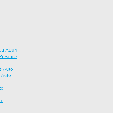
Cu ABuri
Presiune
e Auto
r Auto
to
to