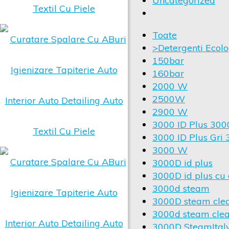
Uncategorized
Toate
>Detergenti Ecolog
150bar
160bar
2000 W
2500W
2900 W
3000 ID Plus 30
3000 ID Plus Gr
3000 W
3000D id plus
3000D id plus cu 
3000d steam
3000D steam cle
3000d steam cle
3000D SteamItal