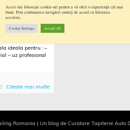
Acest site folosește cookie-uri pentru a vă oferi o experiență cât mai
umare profesionala
bună. Prin continuarea navigării sunteți de acord cu folosirea
acestora.
arat spalat cu
Lance spumare [
Cookie Settings
Accept All
coEuro3.ro ]
SPUMATOARE
la ideala pentru : –
ial – uz profesional
Citeste mai multe
iling Romania | Un blog de Curatare Tapiterie Aut