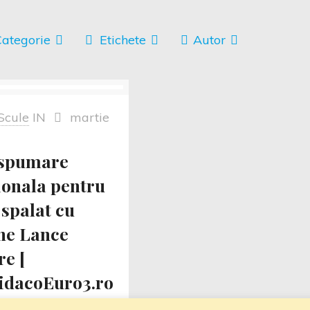
ategorie
Etichete
Autor
Scule
IN
martie
 spumare
ionala pentru
 spalat cu
ne Lance
e [
dacoEuro3.ro