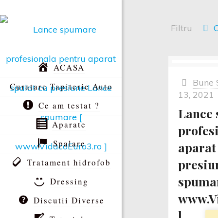
Filtru
C
ACASA
Bune 
Curatare Tapiterie Auto
13, 2021
Ce am testat ?
Lance
Aparate
profes
Spalare
aparat
presiu
Tratament hidrofob
spumar
Dressing
www.Vi
Discutii Diverse
]