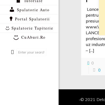
Tutoriale
Lance sp
Spalatorie Auto
pentru ap
Portal Spalatorii
presiune 
www.Vida
Spalatorie Tapiterie
LANCE 
CuAburi.Ro
profesiona
uz industr
–
[…]
0
0
-© 2021 Deta