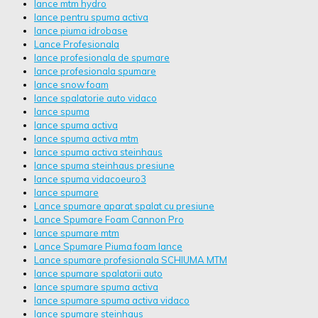
lance mtm hydro
lance pentru spuma activa
lance piuma idrobase
Lance Profesionala
lance profesionala de spumare
lance profesionala spumare
lance snow foam
lance spalatorie auto vidaco
lance spuma
lance spuma activa
lance spuma activa mtm
lance spuma activa steinhaus
lance spuma steinhaus presiune
lance spuma vidacoeuro3
lance spumare
Lance spumare aparat spalat cu presiune
Lance Spumare Foam Cannon Pro
lance spumare mtm
Lance Spumare Piuma foam lance
Lance spumare profesionala SCHIUMA MTM
lance spumare spalatorii auto
lance spumare spuma activa
lance spumare spuma activa vidaco
lance spumare steinhaus