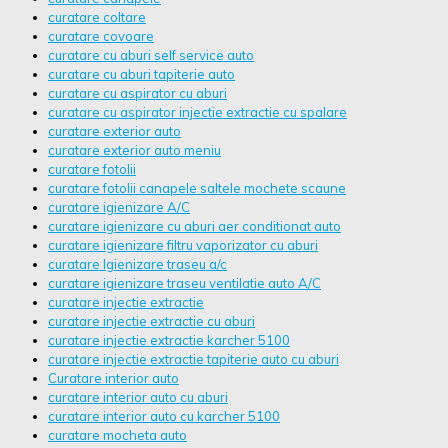
curatare coltare
curatare covoare
curatare cu aburi self service auto
curatare cu aburi tapiterie auto
curatare cu aspirator cu aburi
curatare cu aspirator injectie extractie cu spalare
curatare exterior auto
curatare exterior auto meniu
curatare fotolii
curatare fotolii canapele saltele mochete scaune
curatare igienizare A/C
curatare igienizare cu aburi aer conditionat auto
curatare igienizare filtru vaporizator cu aburi
curatare Igienizare traseu a/c
curatare igienizare traseu ventilatie auto A/C
curatare injectie extractie
curatare injectie extractie cu aburi
curatare injectie extractie karcher 5100
curatare injectie extractie tapiterie auto cu aburi
Curatare interior auto
curatare interior auto cu aburi
curatare interior auto cu karcher 5100
curatare mocheta auto