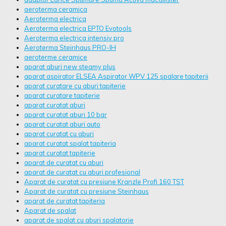
aeroterma ceramica
Aeroterma electrica
Aeroterma electrica EPTO Evotools
Aeroterma electrica intensiv pro
Aeroterma Steinhaus PRO-IH
aeroterme ceramice
aparat aburi new steamy plus
aparat aspirator ELSEA Aspirator WPV 125 spalare tapiterii
aparat curatare cu aburi tapiterie
aparat curatare tapiterie
aparat curatat aburi
aparat curatat aburi 10 bar
aparat curatat aburi auto
aparat curatat cu aburi
aparat curatat spalat tapiteria
aparat curatat tapiterie
aparat de curatat cu aburi
aparat de curatat cu aburi profesional
Aparat de curatat cu presiune Kranzle Profi 160 TST
Aparat de curatat cu presiune Steinhaus
aparat de curatat tapiteria
Aparat de spalat
aparat de spalat cu aburi spalatorie