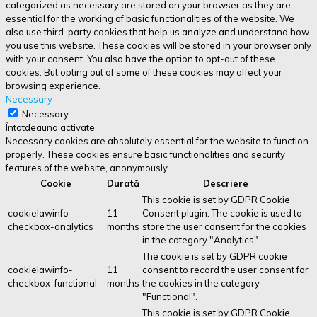
categorized as necessary are stored on your browser as they are
essential for the working of basic functionalities of the website. We
also use third-party cookies that help us analyze and understand how
you use this website. These cookies will be stored in your browser only
with your consent. You also have the option to opt-out of these
cookies. But opting out of some of these cookies may affect your
browsing experience.
Necessary
Necessary
Întotdeauna activate
Necessary cookies are absolutely essential for the website to function
properly. These cookies ensure basic functionalities and security
features of the website, anonymously.
Cookie
Durată
Descriere
This cookie is set by GDPR Cookie
cookielawinfo-
11
Consent plugin. The cookie is used to
checkbox-analytics
months
store the user consent for the cookies
in the category "Analytics".
The cookie is set by GDPR cookie
cookielawinfo-
11
consent to record the user consent for
checkbox-functional
months
the cookies in the category
"Functional".
This cookie is set by GDPR Cookie