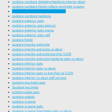
spalare curatare detailing tapiterie interior aburi
spalare curatare fotolii coltare mochete scaune
spalare curatare Mochete Covoare
spalare curatare tapiterie
spalare exterior auto
spalare exterior auto kimicar
spalare exterior auto meniu
spalare exterior auto self
spalare fotolii
spalare injectie extractie
spalare injectie extractie cu aburi
spalare injectie extractie karcher 5100
spalare injectie extractie tapiterie auto cu aburi
spalare interior auto
spalare interior auto cu aburi
spalare interior auto cu karcher se 5100
spalare interior cu aburi self service
spalare mocheta auto
Spalare mochete
spalare piele auto
spalare saltele
spalare scaune
spalare scaune auto
spalare scaune bancheta auto cu aburi