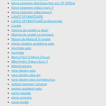
lance spumare steinhaus hpc pro 20 2000w
lance spumare vidaco euro 3
lance spumare vidacoeuro3
LANCE SPUMATOARE
LANCE SPUMATOARE profesionala
Lavete
masina de spalat cu aburi
Masina de spalat cu presiune
Masini de Maturat Si spalat
meniu spalare spalatorie auto
mocheta auto
mochete
Mono Perii Si Mono Discuri
Mtm Hydro Vidaco Euro 3
Nebulizatoare
new steamy plus
new steamy plus ipc
new steamy plus portotecnica
optima steamer romania
pentru spalatorii auto
perie carpete
perie covoare
perie moale