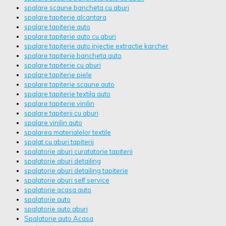
spalare scaune bancheta cu aburi
spalare tapiterie alcantara
spalare tapiterie auto
spalare tapiterie auto cu aburi
spalare tapiterie auto injectie extractie karcher
spalare tapiterie bancheta auto
spalare tapiterie cu aburi
spalare tapiterie piele
spalare tapiterie scaune auto
spalare tapiterie textila auto
spalare tapiterie vinilin
spalare tapiterii cu aburi
spalare vinilin auto
spalarea materialelor textile
spalat cu aburi tapiterii
spalatorie aburi curatatorie tapiterii
spalatorie aburi detailing
spalatorie aburi detailing tapiterie
spalatorie aburi self service
spalatorie acasa auto
spalatorie auto
spalatorie auto aburi
Spalatorie auto Acasa