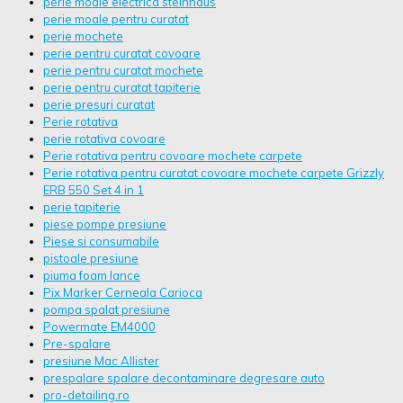
perie moale electrica steinhaus
perie moale pentru curatat
perie mochete
perie pentru curatat covoare
perie pentru curatat mochete
perie pentru curatat tapiterie
perie presuri curatat
Perie rotativa
perie rotativa covoare
Perie rotativa pentru covoare mochete carpete
Perie rotativa pentru curatat covoare mochete carpete Grizzly
ERB 550 Set 4 in 1
perie tapiterie
piese pompe presiune
Piese si consumabile
pistoale presiune
piuma foam lance
Pix Marker Cerneala Carioca
pompa spalat presiune
Powermate EM4000
Pre-spalare
presiune Mac Allister
prespalare spalare decontaminare degresare auto
pro-detailing.ro