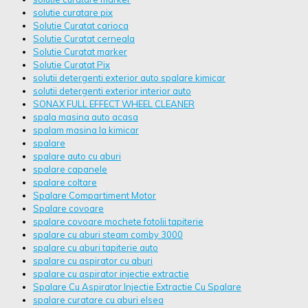
solutie curatare pix
Solutie Curatat carioca
Solutie Curatat cerneala
Solutie Curatat marker
Solutie Curatat Pix
solutii detergenti exterior auto spalare kimicar
solutii detergenti exterior interior auto
SONAX FULL EFFECT WHEEL CLEANER
spala masina auto acasa
spalam masina la kimicar
spalare
spalare auto cu aburi
spalare capanele
spalare coltare
Spalare Compartiment Motor
Spalare covoare
spalare covoare mochete fotolii tapiterie
spalare cu aburi steam comby 3000
spalare cu aburi tapiterie auto
spalare cu aspirator cu aburi
spalare cu aspirator injectie extractie
Spalare Cu Aspirator Injectie Extractie Cu Spalare
spalare curatare cu aburi elsea