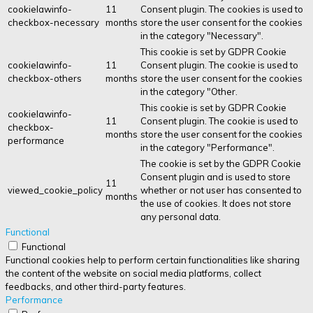
cookielawinfo-
11
Consent plugin. The cookies is used to
checkbox-necessary
months
store the user consent for the cookies
in the category "Necessary".
This cookie is set by GDPR Cookie
cookielawinfo-
11
Consent plugin. The cookie is used to
checkbox-others
months
store the user consent for the cookies
in the category "Other.
This cookie is set by GDPR Cookie
cookielawinfo-
11
Consent plugin. The cookie is used to
checkbox-
months
store the user consent for the cookies
performance
in the category "Performance".
The cookie is set by the GDPR Cookie
Consent plugin and is used to store
11
viewed_cookie_policy
whether or not user has consented to
months
the use of cookies. It does not store
any personal data.
Functional
Functional
Functional cookies help to perform certain functionalities like sharing
the content of the website on social media platforms, collect
feedbacks, and other third-party features.
Performance