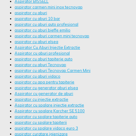
Aspirator BISSELL
aspirator carmen mini inox tecnovap
aspirator cu aburi
aspirator cu aburi 10 bar
aspirator cu aburi auto profesional
aspirator cu aburi bieffe emilio
aspirator cu aburi carmen mini tecnovap
aspirator cu aburi elsea
Aspirator Cu Aburi Injectie Extractie
Aspirator cu aburi profesional
aspirator cu aburi tapiterie auto
aspirator cu aburi Tecnovap
aspirator cu aburi Tecnovap Carmen Mini
aspirator cu aburi vidaco
aspirator cu apa pentru tapiterie
aspirator cu generator aburi elsea
Aspirator cu generator de aburi
aspirator cu injectie extractie
Aspirator cu spalare injectie extractie
Aspirator cu spalare Karcher SE 5100
aspirator cu spalare tapiterie auto
aspirator cu spalare tapiterii
aspirator cu spalare vidaco euro 3
aspirator curatare igienizare