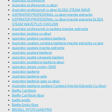
Aspirator profesional
Aspirator profesional cu aburi
Aspirator profesional cu aburi ELSEA STEAM WAVE
ASPIRATOR PROFESIONAL cu aburi injectie extractie
ASPIRATOR PROFESIONAL cu aburi injectie extractie ELSEA
STEAM WAVE PLUS SWI125N
Aspirator profesional cu spalare injectie-extractie
aspirator spalare cu aburi
aspirator spalare curatare tapiterie
Aspirator spalare curatare tapiterie injectie extractie cu apa
aspirator spalare injectie extractie
aspirator spalare tapiterie
aspirator spalat canapele tapiterii
aspirator spalatorie tapiterie aburi
aspirator steam comby 3000
aspirator tapiterie
aspirator tapiterie auto
aspirator tapiterie auto cu aburi
Aspirator tapiterie spalare Curatare Injectie Extractie Cu Aburi
Bieffe CarWash
Bieffe CarWash 6bar
bieffe emilio
Bieffe Emilio 6bar
BISSELL SPOTCLEAN PRO