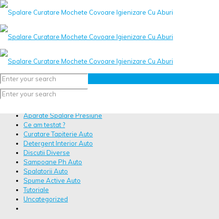
Filtru
Categorie
Etichete
Autor
Vezi tot
Toate
Aparate Curatat Cu ABuri
Aparate Spalare Presiune
Ce am testat ?
Curatare Tapiterie Auto
Detergent Interior Auto
Discutii Diverse
Sampoane Ph Auto
Spalatorii Auto
Spume Active Auto
Tutoriale
Uncategorized