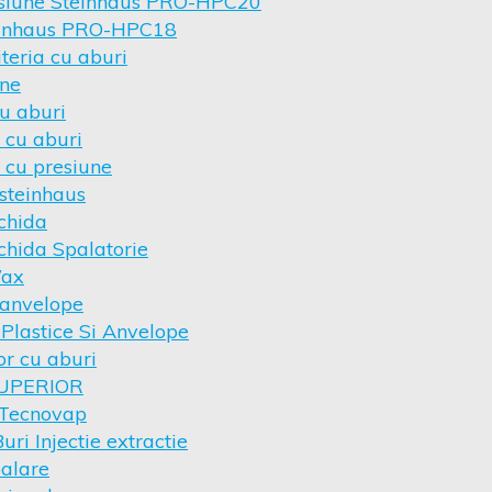
esiune Steinhaus PRO-HPC20
teinhaus PRO-HPC18
teria cu aburi
une
u aburi
 cu aburi
 cu presiune
steinhaus
chida
chida Spalatorie
Wax
 anvelope
 Plastice Si Anvelope
or cu aburi
SUPERIOR
 Tecnovap
ri Injectie extractie
palare