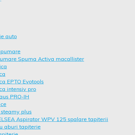
ie auto
 spumare
umare Spuma Activa macallister
ica
ica
ica EPTO Evotools
ca intensiv pro
haus PRO-IH
ice
 steamy plus
ELSEA Aspirator WPV 125 spalare tapiterii
u aburi tapiterie
apiterie