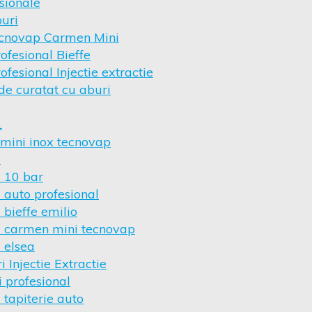
sionale
buri
ecnovap Carmen Mini
ofesional Bieffe
ofesional Injectie extractie
de curatat cu aburi
L
 mini inox tecnovap
i
i 10 bar
i auto profesional
 bieffe emilio
i carmen mini tecnovap
 elsea
 Injectie Extractie
i profesional
 tapiterie auto