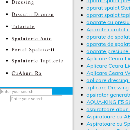
aparat spalat pr
Dressing
aparat spalat S
Discutii Diverse
aparat spalat tapi
aparate cu presi
Tutoriale
Aparate curatat c
aparate de spalat
Spalatorie Auto
aparate de spalat
Portal Spalatorii
aparate presiune 
Aplicare Ceara Li
Spalatorie Tapiterie
Aplicare Ceara Li
CuAburi.Ro
Aplicare Ceara 
aplicare dressing
aplicare Dressing
apsirator generat
AQUA-KING F5 
aspiratoare abur
Aspiratoare cu ABu
Aspiratoare cu S