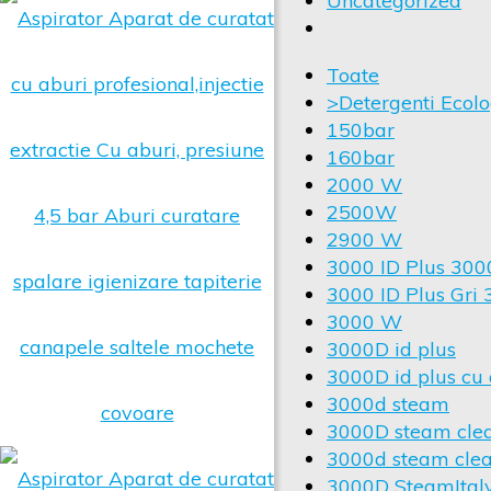
Uncategorized
Toate
>Detergenti Ecolog
150bar
160bar
2000 W
2500W
2900 W
3000 ID Plus 30
3000 ID Plus Gr
3000 W
3000D id plus
3000D id plus cu 
3000d steam
3000D steam cle
3000d steam cle
3000D SteamItal