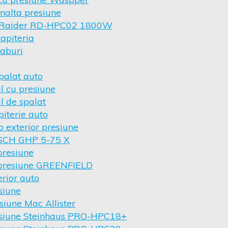
inalta presiune
t Raider RD-HPC02 1800W
tapiteria
 aburi
palat auto
l cu presiune
l de spalat
piterie auto
o exterior presiune
OSCH GHP 5-75 X
presiune
 presiune GREENFIELD
erior auto
siune
siune Mac Allister
esiune Steinhaus PRO-HPC18+