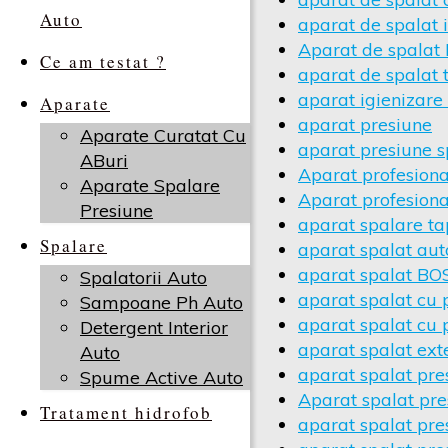
Auto
aparat de spalat 
Aparat de spala
Ce am testat ?
aparat de spalat 
aparat igienizare
Aparate
aparat presiune
Aparate Curatat Cu
aparat presiune s
ABuri
Aparat profesiona
Aparate Spalare
Aparat profesiona
Presiune
aparat spalare ta
Spalare
aparat spalat aut
aparat spalat B
Spalatorii Auto
aparat spalat cu 
Sampoane Ph Auto
aparat spalat cu
Detergent Interior
aparat spalat ext
Auto
aparat spalat pre
Spume Active Auto
Aparat spalat pre
Tratament hidrofob
aparat spalat pr