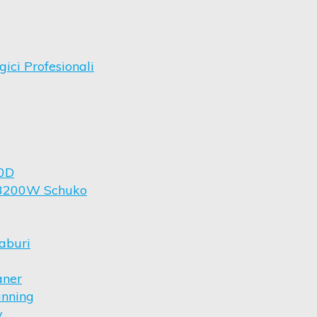
ici Profesionali
00D
i 3200W Schuko
aburi
aner
anning
y