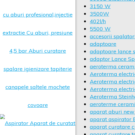
3150 W
3500W
402l/h
5500 W
accesorii spalator
adaptoare
adaptoare lance
adaptor Lance Sp
aeroterma ceram
Aeroterma electr
Aeroterma electr
Aeroterma electri
Aeroterma Stein
aeroterme ceram
aparat aburi new
aparat aspirator 
aparat curatare c
aparat curatare t