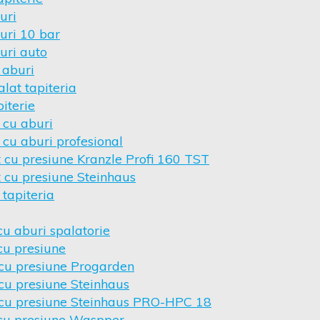
uri
uri 10 bar
uri auto
 aburi
lat tapiteria
iterie
 cu aburi
 cu aburi profesional
 cu presiune Kranzle Profi 160 TST
 cu presiune Steinhaus
 tapiteria
cu aburi spalatorie
cu presiune
 cu presiune Progarden
cu presiune Steinhaus
 cu presiune Steinhaus PRO-HPC 18
 cu presiune Waspper