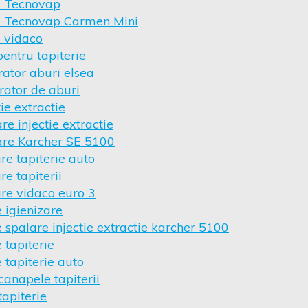
i Tecnovap
ri Tecnovap Carmen Mini
i vidaco
entru tapiterie
rator aburi elsea
rator de aburi
tie extractie
re injectie extractie
are Karcher SE 5100
re tapiterie auto
re tapiterii
are vidaco euro 3
 igienizare
 spalare injectie extractie karcher 5100
 tapiterie
 tapiterie auto
canapele tapiterii
tapiterie