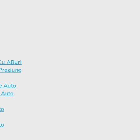
Cu ABuri
Presiune
e Auto
r Auto
to
to