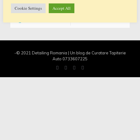
combustibil Electric Tip
[…]
Cookie Settings
Accept All
0
0
Citeste mai multe
-© 2021 Detailing Romania | Un blog de Curatare Tapiterie
Auto 0733607225