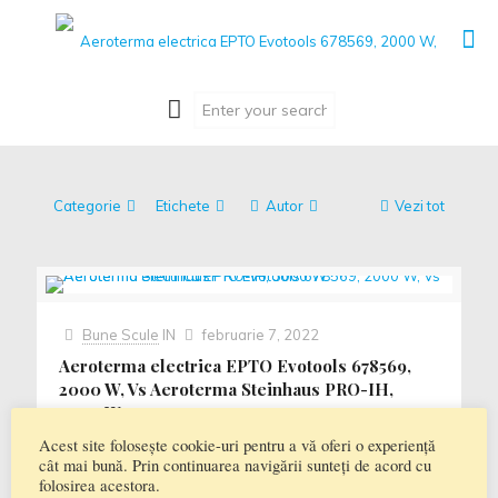
Categorie
Etichete
Autor
Vezi tot
Bune Scule
IN
februarie 7, 2022
Aeroterma electrica EPTO Evotools 678569,
2000 W, Vs Aeroterma Steinhaus PRO-IH,
3000 W
Acest site folosește cookie-uri pentru a vă oferi o experiență
Aeroterma electrica EPTO Evotools 678569, 2000 W, Vs
cât mai bună. Prin continuarea navigării sunteți de acord cu
Aeroterma Steinhaus PRO-IH, 3000 W Specificatii
folosirea acestora.
CARACTERISTICI GENERALE Tip Aeroterma electrica Tip