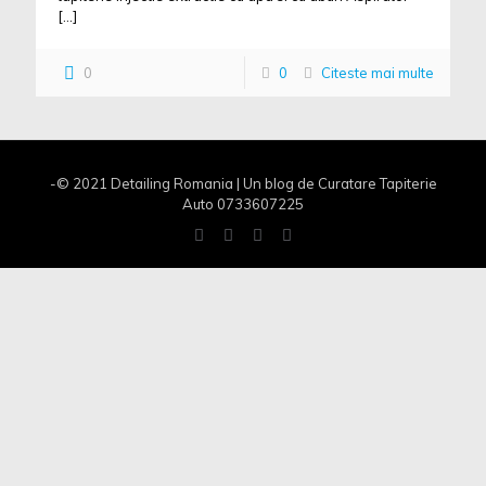
[…]
0
0
Citeste mai multe
-© 2021 Detailing Romania | Un blog de Curatare Tapiterie
Auto 0733607225