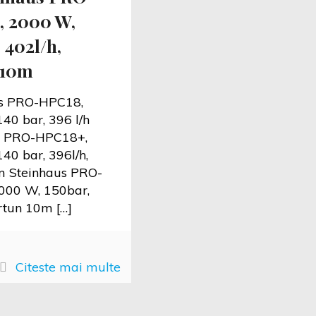
 2000 W,
 402l/h,
 10m
s PRO-HPC18,
40 bar, 396 l/h
s PRO-HPC18+,
40 bar, 396l/h,
m Steinhaus PRO-
000 W, 150bar,
urtun 10m
[…]
Citeste mai multe