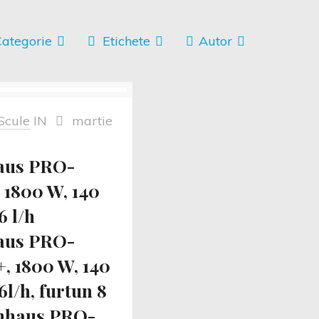
ategorie
Etichete
Autor
Scule
IN
martie
aus PRO-
 1800 W, 140
6 l/h
aus PRO-
, 1800 W, 140
6l/h, furtun 8
nhaus PRO-