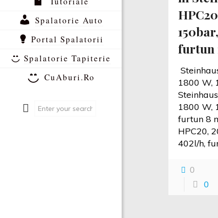
Tutoriale
HPC20,
Spalatorie Auto
150bar,
Portal Spalatorii
furtun
Spalatorie Tapiterie
Steinhau
CuAburi.Ro
1800 W, 1
Steinhau
1800 W, 1
furtun 8 
HPC20, 2
402l/h, f
0
0