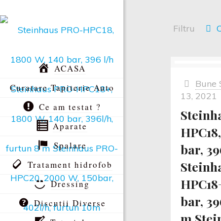
Filtru
C
ACASA
Bune 
Curatare Tapiterie Auto
13, 2021
Ce am testat ?
Steinh
Aparate
HPC18,
Spalare
bar, 39
Steinh
Tratament hidrofob
HPC18+
Dressing
bar, 39
Discutii Diverse
m Stei