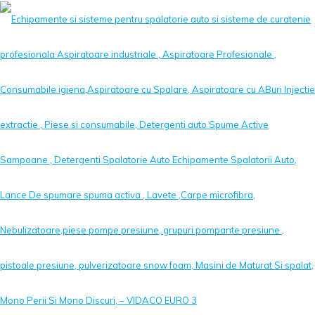
Toate
>Detergenti Ecologici Profesionali
150bar
160bar
2000 W
2500W
2900 W
3000 ID Plus 3000D
3000 ID Plus Gri 3200W Schuko
3000 W
3000D id plus
3000D id plus cu aburi
3000d steam
3000D steam cleaner
3000d steam cleanning
3000D SteamItaly
3150 W
3500W
402l/h
5500 W
accesorii spalatorie auto
adaptoare
adaptoare lance spumare
adaptor Lance Spumare Spuma Activa macallister