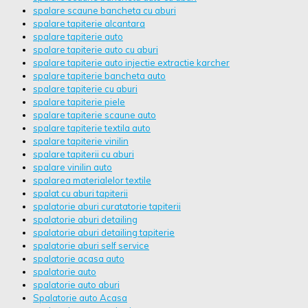
spalare scaune bancheta cu aburi
spalare tapiterie alcantara
spalare tapiterie auto
spalare tapiterie auto cu aburi
spalare tapiterie auto injectie extractie karcher
spalare tapiterie bancheta auto
spalare tapiterie cu aburi
spalare tapiterie piele
spalare tapiterie scaune auto
spalare tapiterie textila auto
spalare tapiterie vinilin
spalare tapiterii cu aburi
spalare vinilin auto
spalarea materialelor textile
spalat cu aburi tapiterii
spalatorie aburi curatatorie tapiterii
spalatorie aburi detailing
spalatorie aburi detailing tapiterie
spalatorie aburi self service
spalatorie acasa auto
spalatorie auto
spalatorie auto aburi
Spalatorie auto Acasa