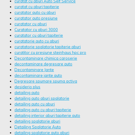
curatat cu aburi Auto Self Service
curatat cu aburi tapiterie
curatator auto cu aburi
curatator auto presiune
curatator cu aburi
Curatator cu aburi 3000
curatator cu aburi tapiterie
curatatorie auto cu aburi
curatatorie spalatorie tapiterie aburi
curatitor cu presiune steinhaus hpc pro
Decontaminare chimica caroserie
decontaminare degresare auto
Decontaminare Jante
decontaminare jante auto
Degresare spumare spuma activa
desiderio plus
detailing auto
detailing auto aburi spalatorie
detailing auto cu aburi
detailing auto cu aburi tapiterie
detailing interior aburi tapiterie auto
detailing spalatorie aburi
Detailing Spalatorie Auto
detailing spalatorie auto aburi