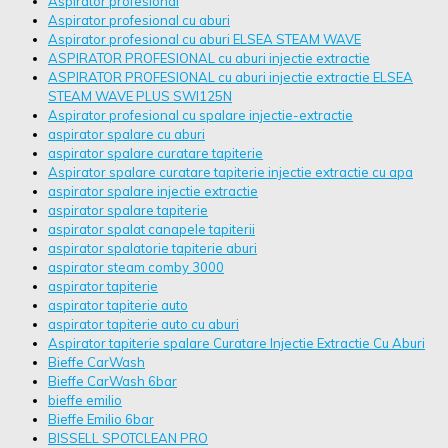
Aspirator profesional
Aspirator profesional cu aburi
Aspirator profesional cu aburi ELSEA STEAM WAVE
ASPIRATOR PROFESIONAL cu aburi injectie extractie
ASPIRATOR PROFESIONAL cu aburi injectie extractie ELSEA
STEAM WAVE PLUS SWI125N
Aspirator profesional cu spalare injectie-extractie
aspirator spalare cu aburi
aspirator spalare curatare tapiterie
Aspirator spalare curatare tapiterie injectie extractie cu apa
aspirator spalare injectie extractie
aspirator spalare tapiterie
aspirator spalat canapele tapiterii
aspirator spalatorie tapiterie aburi
aspirator steam comby 3000
aspirator tapiterie
aspirator tapiterie auto
aspirator tapiterie auto cu aburi
Aspirator tapiterie spalare Curatare Injectie Extractie Cu Aburi
Bieffe CarWash
Bieffe CarWash 6bar
bieffe emilio
Bieffe Emilio 6bar
BISSELL SPOTCLEAN PRO