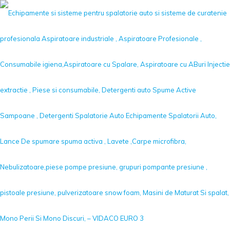
Filtru
Categorie
Etichete
Autor
Vezi tot
Toate
Aparate Curatat Cu ABuri
Aparate Spalare Presiune
Ce am testat ?
Curatare Tapiterie Auto
Detergent Interior Auto
Discutii Diverse
Sampoane Ph Auto
Spalatorii Auto
Spume Active Auto
Tutoriale
Uncategorized