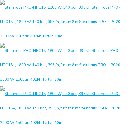
Filtru
Categorie
Etichete
Autor
Vezi tot
Toate
Aparate Curatat Cu ABuri
Aparate Spalare Presiune
Ce am testat ?
Curatare Tapiterie Auto
Detergent Interior Auto
Discutii Diverse
Sampoane Ph Auto
Spalatorii Auto
Spume Active Auto
Tutoriale
Uncategorized