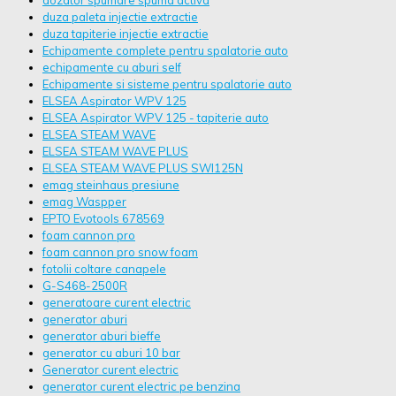
dozator spumare spuma activa
duza paleta injectie extractie
duza tapiterie injectie extractie
Echipamente complete pentru spalatorie auto
echipamente cu aburi self
Echipamente si sisteme pentru spalatorie auto
ELSEA Aspirator WPV 125
ELSEA Aspirator WPV 125 - tapiterie auto
ELSEA STEAM WAVE
ELSEA STEAM WAVE PLUS
ELSEA STEAM WAVE PLUS SWI125N
emag steinhaus presiune
emag Waspper
EPTO Evotools 678569
foam cannon pro
foam cannon pro snow foam
fotolii coltare canapele
G-S468-2500R
generatoare curent electric
generator aburi
generator aburi bieffe
generator cu aburi 10 bar
Generator curent electric
generator curent electric pe benzina