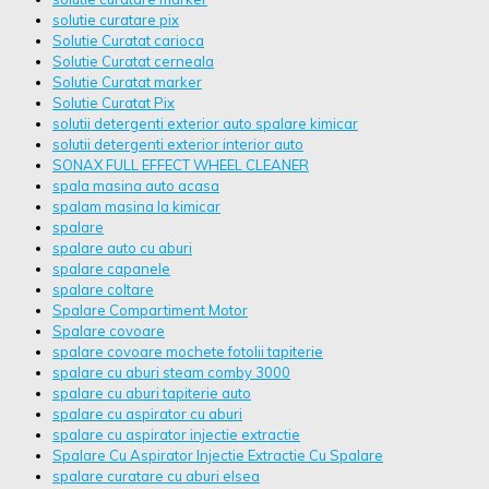
solutie curatare pix
Solutie Curatat carioca
Solutie Curatat cerneala
Solutie Curatat marker
Solutie Curatat Pix
solutii detergenti exterior auto spalare kimicar
solutii detergenti exterior interior auto
SONAX FULL EFFECT WHEEL CLEANER
spala masina auto acasa
spalam masina la kimicar
spalare
spalare auto cu aburi
spalare capanele
spalare coltare
Spalare Compartiment Motor
Spalare covoare
spalare covoare mochete fotolii tapiterie
spalare cu aburi steam comby 3000
spalare cu aburi tapiterie auto
spalare cu aspirator cu aburi
spalare cu aspirator injectie extractie
Spalare Cu Aspirator Injectie Extractie Cu Spalare
spalare curatare cu aburi elsea