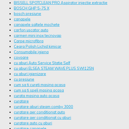
BISSELL SPOTCLEAN PRO Aspirator injectie extractie
BOSCH GHP 5-75 X
bosch presiune
canapele
canapele saltele mochete
carfon uscator auto
carmen mini inox tecnovap
Carpe microfibra
Ceara Polish Lichid kimicar
Consumabile igiena
covoare
cu aburi Auto Service Statie Self
cu aburi ELSEA STEAM WAVE PLUS SWI125N
cu aburi igienizare
cu presiune
cum sa ti cureti masina acasa
cum sa ti speli masina acasa
curata masina auto acasa
curatare
curatare aburi steam comby 3000
curatare aer conditionat auto
curatare aer conditionat cu aburi
curatare auto cu aburi
curatare canapele