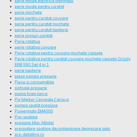
perie moale electrica steinhaus
perie moale pentru curatat
perie mochete
perie pentru curatat covoare
perie pentru curatat mochete
perie pentru curatat tapiterie
perie presuri curatat
Perie rotativa
perie rotativa covoare
Perie rotativa pentru covoare mochete carpete
Perie rotativa pentru curatat covoare mochete carpete Grizzly
ERB 550 Set 4 in 1
perie tapiterie
piese pompe presiune
Piese si consumabile
pistoale presiune
piuma foam lance
Pix Marker Cerneala Carioca
pompa spalat presiune
Powermate EM4000
Pre-spalare
presiune Mac Allister
prespalare spalare decontaminare degresare auto
pro-detailing.ro