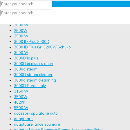
Toate
>Detergenti Ecologici Profesionali
150bar
160bar
2000 W
2500W
2900 W
3000 ID Plus 3000D
3000 ID Plus Gri 3200W Schuko
3000 W
3000D id plus
3000D id plus cu aburi
3000d steam
3000D steam cleaner
3000d steam cleanning
3000D SteamItaly
3150 W
3500W
402l/h
5500 W
accesorii spalatorie auto
adaptoare
adaptoare lance spumare
adaptor Lance Spumare Spuma Activa macallister