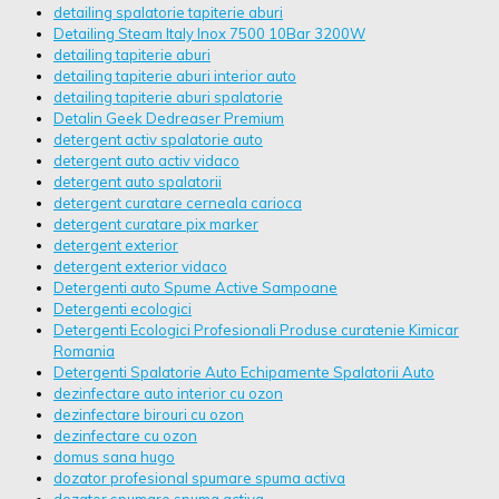
detailing spalatorie tapiterie aburi
Detailing Steam Italy Inox 7500 10Bar 3200W
detailing tapiterie aburi
detailing tapiterie aburi interior auto
detailing tapiterie aburi spalatorie
Detalin Geek Dedreaser Premium
detergent activ spalatorie auto
detergent auto activ vidaco
detergent auto spalatorii
detergent curatare cerneala carioca
detergent curatare pix marker
detergent exterior
detergent exterior vidaco
Detergenti auto Spume Active Sampoane
Detergenti ecologici
Detergenti Ecologici Profesionali Produse curatenie Kimicar
Romania
Detergenti Spalatorie Auto Echipamente Spalatorii Auto
dezinfectare auto interior cu ozon
dezinfectare birouri cu ozon
dezinfectare cu ozon
domus sana hugo
dozator profesional spumare spuma activa