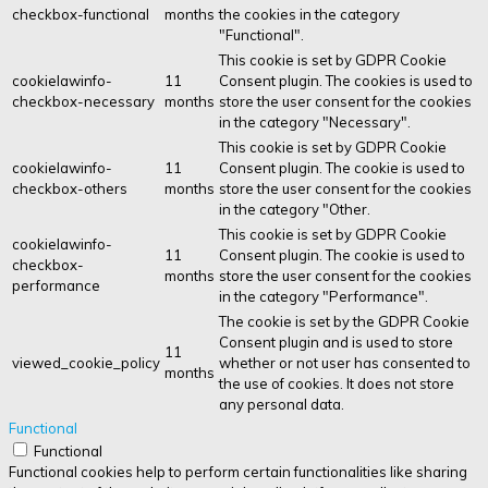
checkbox-functional
months
the cookies in the category
"Functional".
This cookie is set by GDPR Cookie
cookielawinfo-
11
Consent plugin. The cookies is used to
checkbox-necessary
months
store the user consent for the cookies
in the category "Necessary".
This cookie is set by GDPR Cookie
cookielawinfo-
11
Consent plugin. The cookie is used to
checkbox-others
months
store the user consent for the cookies
in the category "Other.
This cookie is set by GDPR Cookie
cookielawinfo-
11
Consent plugin. The cookie is used to
checkbox-
months
store the user consent for the cookies
performance
in the category "Performance".
The cookie is set by the GDPR Cookie
Consent plugin and is used to store
11
viewed_cookie_policy
whether or not user has consented to
months
the use of cookies. It does not store
any personal data.
Functional
Functional
Functional cookies help to perform certain functionalities like sharing