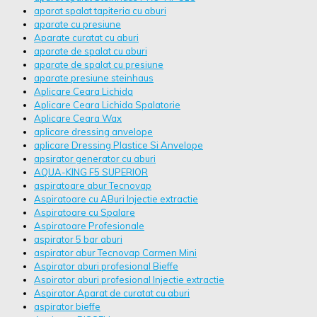
aparat spalat tapiteria cu aburi
aparate cu presiune
Aparate curatat cu aburi
aparate de spalat cu aburi
aparate de spalat cu presiune
aparate presiune steinhaus
Aplicare Ceara Lichida
Aplicare Ceara Lichida Spalatorie
Aplicare Ceara Wax
aplicare dressing anvelope
aplicare Dressing Plastice Si Anvelope
apsirator generator cu aburi
AQUA-KING F5 SUPERIOR
aspiratoare abur Tecnovap
Aspiratoare cu ABuri Injectie extractie
Aspiratoare cu Spalare
Aspiratoare Profesionale
aspirator 5 bar aburi
aspirator abur Tecnovap Carmen Mini
Aspirator aburi profesional Bieffe
Aspirator aburi profesional Injectie extractie
Aspirator Aparat de curatat cu aburi
aspirator bieffe