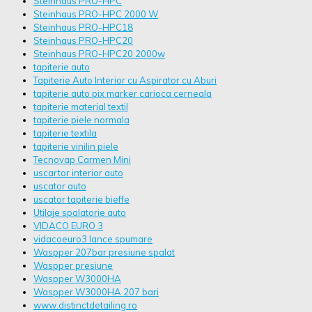
Steinhaus PRO-HPC
Steinhaus PRO-HPC 2000 W
Steinhaus PRO-HPC18
Steinhaus PRO-HPC20
Steinhaus PRO-HPC20 2000w
tapiterie auto
Tapiterie Auto Interior cu Aspirator cu Aburi
tapiterie auto pix marker carioca cerneala
tapiterie material textil
tapiterie piele normala
tapiterie textila
tapiterie vinilin piele
Tecnovap Carmen Mini
uscartor interior auto
uscator auto
uscator tapiterie bieffe
Utilaje spalatorie auto
VIDACO EURO 3
vidacoeuro3 lance spumare
Waspper 207bar presiune spalat
Waspper presiune
Waspper W3000HA
Waspper W3000HA 207 bari
www.distinctdetailing.ro