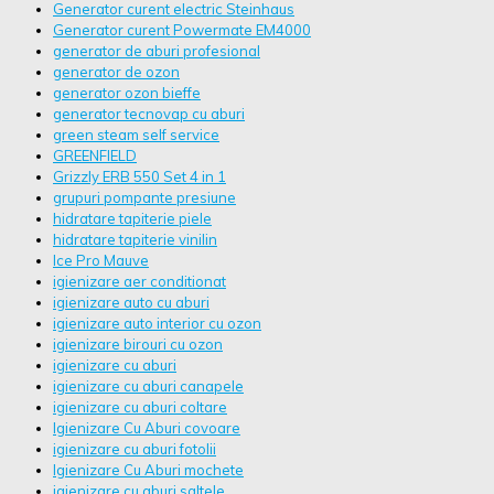
Generator curent electric Steinhaus
Generator curent Powermate EM4000
generator de aburi profesional
generator de ozon
generator ozon bieffe
generator tecnovap cu aburi
green steam self service
GREENFIELD
Grizzly ERB 550 Set 4 in 1
grupuri pompante presiune
hidratare tapiterie piele
hidratare tapiterie vinilin
Ice Pro Mauve
igienizare aer conditionat
igienizare auto cu aburi
igienizare auto interior cu ozon
igienizare birouri cu ozon
igienizare cu aburi
igienizare cu aburi canapele
igienizare cu aburi coltare
Igienizare Cu Aburi covoare
igienizare cu aburi fotolii
Igienizare Cu Aburi mochete
igienizare cu aburi saltele