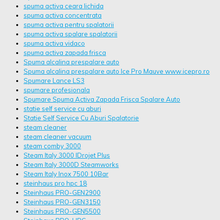
spuma activa ceara lichida
spuma activa concentrata
spuma activa pentru spalatorii
spuma activa spalare spalatorii
spuma activa vidaco
spuma activa zapada frisca
Spuma alcalina prespalare auto
Spuma alcalina prespalare auto Ice Pro Mauve www.icepro.ro
Spumare Lance LS3
spumare profesionala
Spumare Spuma Activa Zapada Frisca Spalare Auto
statie self service cu aburi
Statie Self Service Cu Aburi Spalatorie
steam cleaner
steam cleaner vacuum
steam comby 3000
Steam Italy 3000 IDrojet Plus
Steam Italy 3000D Steamworks
Steam Italy Inox 7500 10Bar
steinhaus pro hpc 18
Steinhaus PRO-GEN2900
Steinhaus PRO-GEN3150
Steinhaus PRO-GEN5500