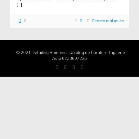
[…]
0
0
Citeste mai multe
-© 2021 Detailing Romania | Un blog de Curatare Tapiterie
Auto 0733607225