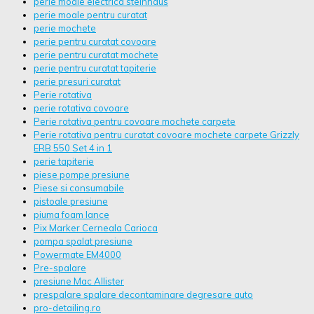
perie moale electrica steinhaus
perie moale pentru curatat
perie mochete
perie pentru curatat covoare
perie pentru curatat mochete
perie pentru curatat tapiterie
perie presuri curatat
Perie rotativa
perie rotativa covoare
Perie rotativa pentru covoare mochete carpete
Perie rotativa pentru curatat covoare mochete carpete Grizzly
ERB 550 Set 4 in 1
perie tapiterie
piese pompe presiune
Piese si consumabile
pistoale presiune
piuma foam lance
Pix Marker Cerneala Carioca
pompa spalat presiune
Powermate EM4000
Pre-spalare
presiune Mac Allister
prespalare spalare decontaminare degresare auto
pro-detailing.ro