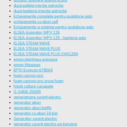
dozator spumare spuma activa
duza paleta injectie extractie
duza tapiterie injectie extractie
Echipamente complete pentru spalatorie auto
echipamente cu aburi self
Echipamente si sisteme pentru spalatorie auto
ELSEA Aspirator WPV 125
ELSEA Aspirator WPV 125 - tapiterie auto
ELSEA STEAM WAVE
ELSEA STEAM WAVE PLUS
ELSEA STEAM WAVE PLUS SWI125N
emag steinhaus presiune
emag Waspper
EPTO Evotools 678569
foam cannon pro
foam cannon pro snow foam
fotolii coltare canapele
G-S468-2500R
generatoare curent electric
generator aburi
generator aburi bieffe
generator cu aburi 10 bar
Generator curent electric
generator curent electric pe benzina