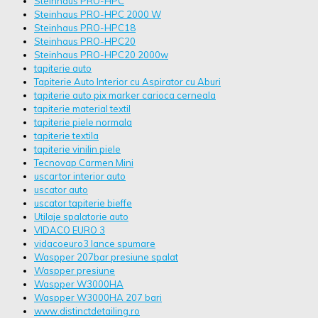
Steinhaus PRO-HPC
Steinhaus PRO-HPC 2000 W
Steinhaus PRO-HPC18
Steinhaus PRO-HPC20
Steinhaus PRO-HPC20 2000w
tapiterie auto
Tapiterie Auto Interior cu Aspirator cu Aburi
tapiterie auto pix marker carioca cerneala
tapiterie material textil
tapiterie piele normala
tapiterie textila
tapiterie vinilin piele
Tecnovap Carmen Mini
uscartor interior auto
uscator auto
uscator tapiterie bieffe
Utilaje spalatorie auto
VIDACO EURO 3
vidacoeuro3 lance spumare
Waspper 207bar presiune spalat
Waspper presiune
Waspper W3000HA
Waspper W3000HA 207 bari
www.distinctdetailing.ro