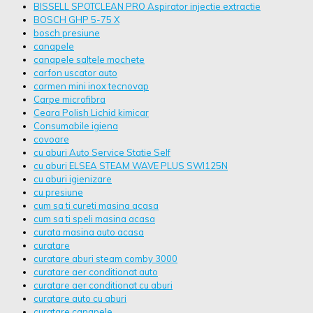
BISSELL SPOTCLEAN PRO Aspirator injectie extractie
BOSCH GHP 5-75 X
bosch presiune
canapele
canapele saltele mochete
carfon uscator auto
carmen mini inox tecnovap
Carpe microfibra
Ceara Polish Lichid kimicar
Consumabile igiena
covoare
cu aburi Auto Service Statie Self
cu aburi ELSEA STEAM WAVE PLUS SWI125N
cu aburi igienizare
cu presiune
cum sa ti cureti masina acasa
cum sa ti speli masina acasa
curata masina auto acasa
curatare
curatare aburi steam comby 3000
curatare aer conditionat auto
curatare aer conditionat cu aburi
curatare auto cu aburi
curatare canapele