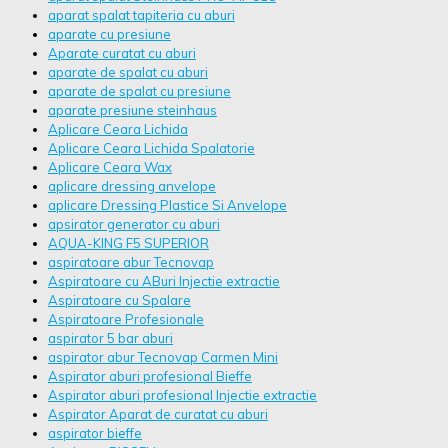
aparat spalat tapiteria cu aburi
aparate cu presiune
Aparate curatat cu aburi
aparate de spalat cu aburi
aparate de spalat cu presiune
aparate presiune steinhaus
Aplicare Ceara Lichida
Aplicare Ceara Lichida Spalatorie
Aplicare Ceara Wax
aplicare dressing anvelope
aplicare Dressing Plastice Si Anvelope
apsirator generator cu aburi
AQUA-KING F5 SUPERIOR
aspiratoare abur Tecnovap
Aspiratoare cu ABuri Injectie extractie
Aspiratoare cu Spalare
Aspiratoare Profesionale
aspirator 5 bar aburi
aspirator abur Tecnovap Carmen Mini
Aspirator aburi profesional Bieffe
Aspirator aburi profesional Injectie extractie
Aspirator Aparat de curatat cu aburi
aspirator bieffe