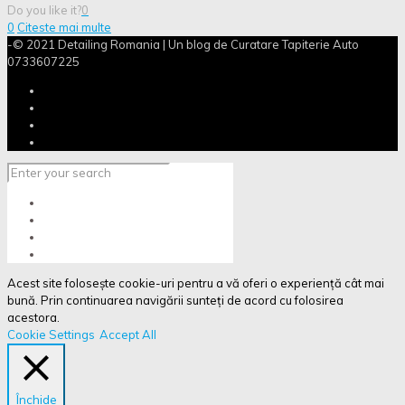
Do you like it?
0
0
Citeste mai multe
-© 2021 Detailing Romania | Un blog de Curatare Tapiterie Auto
0733607225
Acest site folosește cookie-uri pentru a vă oferi o experiență cât mai
bună. Prin continuarea navigării sunteți de acord cu folosirea
acestora.
Cookie Settings
Accept All
Închide