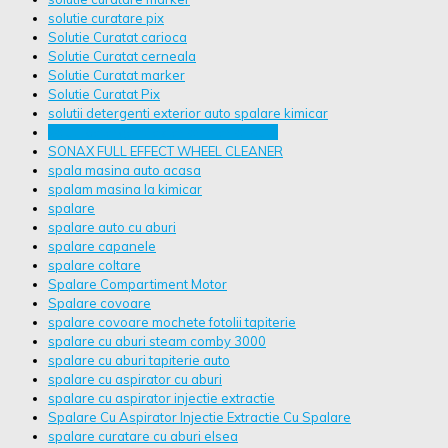
solutie curatare pix
Solutie Curatat carioca
Solutie Curatat cerneala
Solutie Curatat marker
Solutie Curatat Pix
solutii detergenti exterior auto spalare kimicar
solutii detergenti exterior interior auto
SONAX FULL EFFECT WHEEL CLEANER
spala masina auto acasa
spalam masina la kimicar
spalare
spalare auto cu aburi
spalare capanele
spalare coltare
Spalare Compartiment Motor
Spalare covoare
spalare covoare mochete fotolii tapiterie
spalare cu aburi steam comby 3000
spalare cu aburi tapiterie auto
spalare cu aspirator cu aburi
spalare cu aspirator injectie extractie
Spalare Cu Aspirator Injectie Extractie Cu Spalare
spalare curatare cu aburi elsea