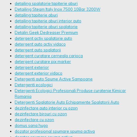
detailing spalatorie tapiterie aburi
Detailing Steam Italy Inox 7500 10Bar 3200W
detailing tapiterie aburi
detailing tapiterie aburi interior auto
detailing tapiterie aburi spalatorie
Detalin Geek Dedreaser Premium
detergent activ spalatorie auto
detergent auto activ vidaco
detergent auto spalatorii
detergent curatare cerneala carioca
detergent curatare pix marker
detergent exterior
detergent exterior vidaco
Detergenti auto Spume Active Sampoane
Detergenti ecologici
Detergenti Ecologici Profesionali Produse curatenie Kimicar
Romania
Detergenti Spalatorie Auto Echipamente Spalatorii Auto
dezinfectare auto interior cu ozon
dezinfectare birouri cu ozon
dezinfectare cu ozon
domus sana hugo
dozator profesional spumare spuma activa