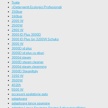
Toate
>Detergenti Ecologici Profesionali
150bar
160bar
2000 W
2500W
2900 W
3000 ID Plus 3000D
3000 ID Plus Gri 3200W Schuko
3000 W
3000D id plus
3000D id plus cu aburi
3000d steam
3000D steam cleaner
3000d steam cleanning
3000D SteamItaly
3150 W
3500W
402l/h
5500 W
accesorii spalatorie auto
adaptoare
adaptoare lance spumare
adaptor Lance Spumare Spuma Activa macallister