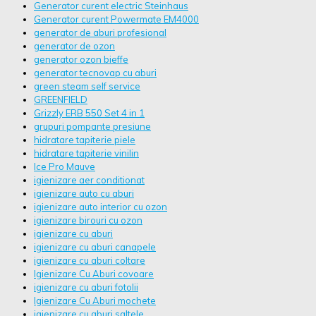
Generator curent electric Steinhaus
Generator curent Powermate EM4000
generator de aburi profesional
generator de ozon
generator ozon bieffe
generator tecnovap cu aburi
green steam self service
GREENFIELD
Grizzly ERB 550 Set 4 in 1
grupuri pompante presiune
hidratare tapiterie piele
hidratare tapiterie vinilin
Ice Pro Mauve
igienizare aer conditionat
igienizare auto cu aburi
igienizare auto interior cu ozon
igienizare birouri cu ozon
igienizare cu aburi
igienizare cu aburi canapele
igienizare cu aburi coltare
Igienizare Cu Aburi covoare
igienizare cu aburi fotolii
Igienizare Cu Aburi mochete
igienizare cu aburi saltele