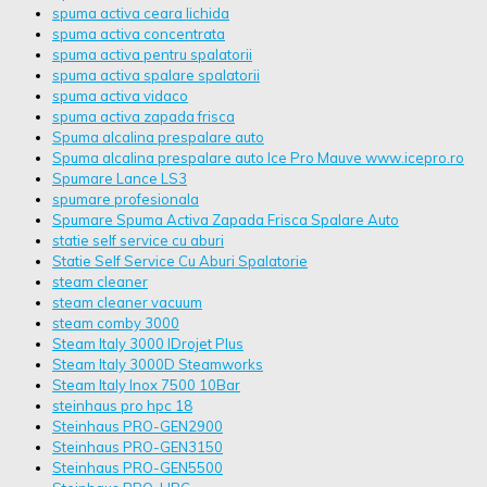
spuma activa ceara lichida
spuma activa concentrata
spuma activa pentru spalatorii
spuma activa spalare spalatorii
spuma activa vidaco
spuma activa zapada frisca
Spuma alcalina prespalare auto
Spuma alcalina prespalare auto Ice Pro Mauve www.icepro.ro
Spumare Lance LS3
spumare profesionala
Spumare Spuma Activa Zapada Frisca Spalare Auto
statie self service cu aburi
Statie Self Service Cu Aburi Spalatorie
steam cleaner
steam cleaner vacuum
steam comby 3000
Steam Italy 3000 IDrojet Plus
Steam Italy 3000D Steamworks
Steam Italy Inox 7500 10Bar
steinhaus pro hpc 18
Steinhaus PRO-GEN2900
Steinhaus PRO-GEN3150
Steinhaus PRO-GEN5500