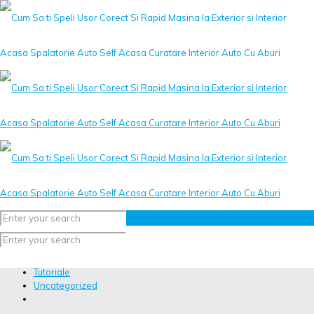
Filtru
Categorie
Etichete
Autor
Vezi tot
Toate
Aparate Curatat Cu ABuri
Aparate Spalare Presiune
Ce am testat ?
Curatare Tapiterie Auto
Detergent Interior Auto
Discutii Diverse
Sampoane Ph Auto
Spalatorii Auto
Spume Active Auto
Tutoriale
Uncategorized