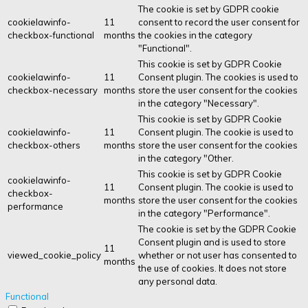
The cookie is set by GDPR cookie
cookielawinfo-
11
consent to record the user consent for
checkbox-functional
months
the cookies in the category
"Functional".
This cookie is set by GDPR Cookie
cookielawinfo-
11
Consent plugin. The cookies is used to
checkbox-necessary
months
store the user consent for the cookies
in the category "Necessary".
This cookie is set by GDPR Cookie
cookielawinfo-
11
Consent plugin. The cookie is used to
checkbox-others
months
store the user consent for the cookies
in the category "Other.
This cookie is set by GDPR Cookie
cookielawinfo-
11
Consent plugin. The cookie is used to
checkbox-
months
store the user consent for the cookies
performance
in the category "Performance".
The cookie is set by the GDPR Cookie
Consent plugin and is used to store
11
viewed_cookie_policy
whether or not user has consented to
months
the use of cookies. It does not store
any personal data.
Functional