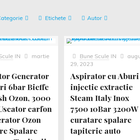
ategorie
Etichete
Autor
Scule
IN
martie
Bune Scule
IN
augu
29, 2023
tor Generator
Aspirator cu Aburi
ri 6bar Bieffe
injectie extractie
h Ozon, 3000
Steam Italy Inox
,Uscator carfon
7500 10Bar 3200W
erator Ozon
curatare spalare
re Spalare
tapiterie auto