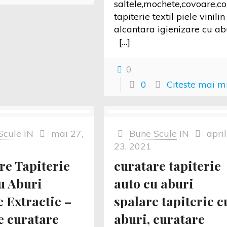
saltele,mochete,covoare,col
tapiterie textil piele vinilin
alcantara igienizare cu ab
[…]
0
0
Citeste mai m
Scule
IN
mai 27,
Bune Scule
IN
april
23, 2021
re Tapiterie
curatare tapiterie
u Aburi
auto cu aburi
e Extractie –
spalare tapiterie c
e curatare
aburi, curatare