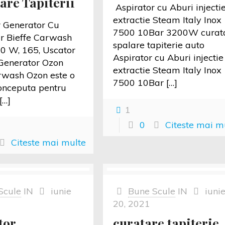
are Tapiterii
Aspirator cu Aburi injecti
extractie Steam Italy Inox
 Generator Cu
7500 10Bar 3200W curat
r Bieffe Carwash
spalare tapiterie auto
0 W, 165, Uscator
Aspirator cu Aburi injectie
 Generator Ozon
extractie Steam Italy Inox
rwash Ozon este o
7500 10Bar
[…]
onceputa pentru
[…]
1
0
Citeste mai m
Citeste mai multe
Scule
IN
iunie
Bune Scule
IN
iuni
20, 2021
tor
curatare tapiterie