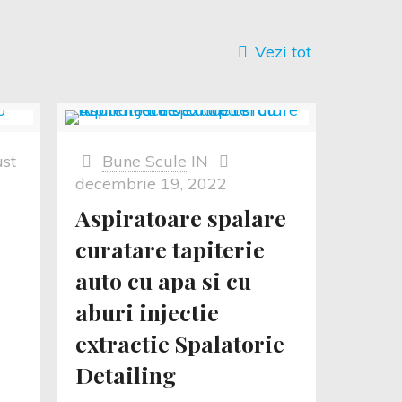
Vezi tot
st
Bune Scule
IN
decembrie 19, 2022
Aspiratoare spalare
curatare tapiterie
auto cu apa si cu
aburi injectie
extractie Spalatorie
Detailing