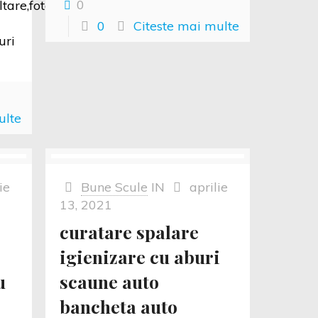
0
tare,fotolii,scaune
0
Citeste mai multe
uri
ulte
ie
Bune Scule
IN
aprilie
13, 2021
curatare spalare
igienizare cu aburi
u
scaune auto
bancheta auto