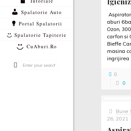
Igieniz
Tutoriale
Spalatorie Auto
Aspirator
aburi 6ba
Portal Spalatorii
Ozon, 300
Spalatorie Tapiterie
carfon si
Bieffe Ca
CuAburi.Ro
masina c
ingrijirea
0
0
Bune 
26, 2021
Aspira