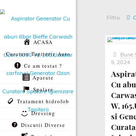
Filtru
C
ACASA
Curatare Tapiterie Auto
Bune 
9, 2024
Ce am testat ?
Aspira
Aparate
Cu abu
Spalare
Carwas
Tratament hidrofob
W, 165
Dressing
si Gen
Discutii Diverse
Curata