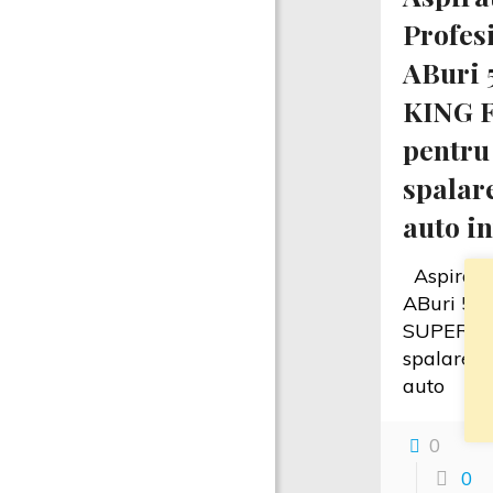
Profes
ABuri 
KING 
pentru
spalare
auto in
Aspirator
ABuri 5 
SUPERIOR
spalare ta
aut
0
0