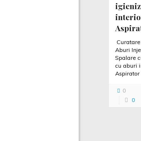
igieni
interio
Aspira
Curatare 
Aburi Inje
Spalare c
cu aburi i
Aspira
0
0