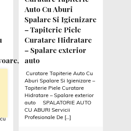
Auto Cu Aburi
Spalare Si Igienizare
– Tapiterie Piele
u
Curatare Hidratare
– Spalare exterior
oare,coltare,fotolii,scaune
auto
e
Curatare Tapiterie Auto Cu
Aburi Spalare Si Igienizare –
Tapiterie Piele Curatare
i
Hidratare – Spalare exterior
auto SPALATORIE AUTO
CU ABURI Servicii
uto
Profesionale De
[…]
 cu