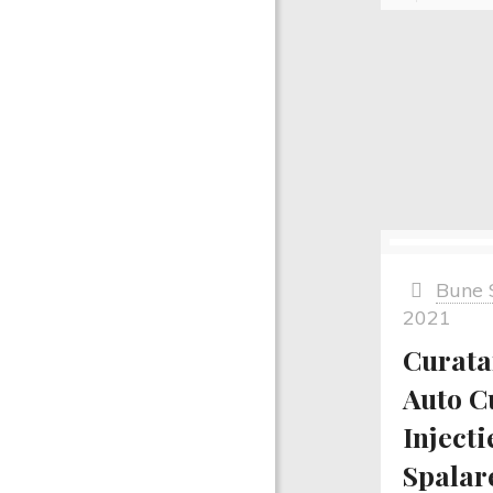
Bune 
2021
Curata
Auto C
Injecti
Spalar