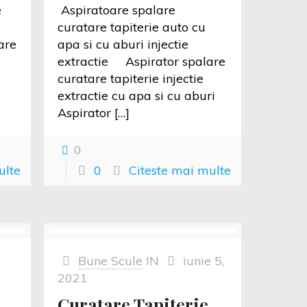
e
Aspiratoare spalare
curatare tapiterie auto cu
are
apa si cu aburi injectie
extractie Aspirator spalare
curatare tapiterie injectie
extractie cu apa si cu aburi
Aspirator
[…]
0
ulte
0
Citeste mai multe
e
Bune Scule
IN
iunie 5,
2021
Curatare Tapiterie