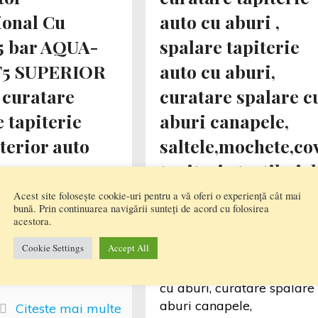
ional Cu
auto cu aburi ,
5 bar AQUA-
spalare tapiterie
F5 SUPERIOR
auto cu aburi,
 curatare
curatare spalare c
 tapiterie
aburi canapele,
terior auto
saltele,mochete,cov
tapiterie textil piel
 Profesional Cu
vinilin alcantara
bar AQUA-KING F5
Acest site folosește cookie-uri pentru a vă oferi o experiență cât mai
bună. Prin continuarea navigării sunteți de acord cu folosirea
 pentru curatare
igienizare cu abur
acestora.
piterie auto interior
o
Cookie Settings
Accept All
curatare tapiterie auto cu
aburi , spalare tapiterie a
cu aburi, curatare spalare
aburi canapele,
Citeste mai multe