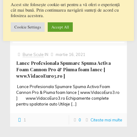
Acest site folosește cookie-uri pentru a vă oferi o experiență
Aspiratoare Profesionale , Consumabile
cât mai bună. Prin continuarea navigării sunteți de acord cu
igiena,Aspiratoare cu Spalare, Aspiratoare
[…]
folosirea acestora.
0
0
Citeste mai multe
Cookie Settings
Accept All
Bune Scule
IN
martie 16, 2021
Lance Profesionala Spumare Spuma Activa
Foam Cannon Pro & Piuma foam lance [
www.VidacoEuro3.ro ]
Lance Profesionala Spumare Spuma Activa Foam
Cannon Pro & Piuma foam lance [ www.VidacoEuro3.ro
] www.VidacoEuro3.ro Echipamente complete
pentru spalatorie auto Utilaje
[…]
1
0
Citeste mai multe