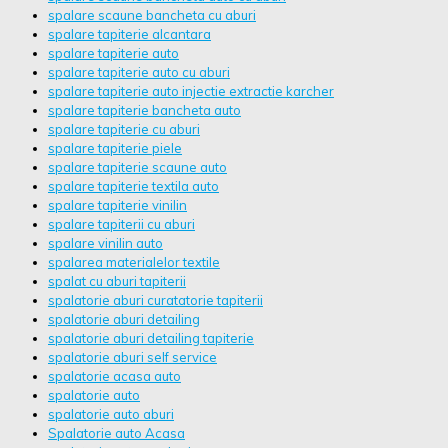
spalare scaune bancheta cu aburi
spalare tapiterie alcantara
spalare tapiterie auto
spalare tapiterie auto cu aburi
spalare tapiterie auto injectie extractie karcher
spalare tapiterie bancheta auto
spalare tapiterie cu aburi
spalare tapiterie piele
spalare tapiterie scaune auto
spalare tapiterie textila auto
spalare tapiterie vinilin
spalare tapiterii cu aburi
spalare vinilin auto
spalarea materialelor textile
spalat cu aburi tapiterii
spalatorie aburi curatatorie tapiterii
spalatorie aburi detailing
spalatorie aburi detailing tapiterie
spalatorie aburi self service
spalatorie acasa auto
spalatorie auto
spalatorie auto aburi
Spalatorie auto Acasa