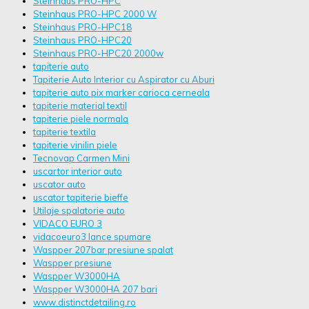
Steinhaus PRO-HPC
Steinhaus PRO-HPC 2000 W
Steinhaus PRO-HPC18
Steinhaus PRO-HPC20
Steinhaus PRO-HPC20 2000w
tapiterie auto
Tapiterie Auto Interior cu Aspirator cu Aburi
tapiterie auto pix marker carioca cerneala
tapiterie material textil
tapiterie piele normala
tapiterie textila
tapiterie vinilin piele
Tecnovap Carmen Mini
uscartor interior auto
uscator auto
uscator tapiterie bieffe
Utilaje spalatorie auto
VIDACO EURO 3
vidacoeuro3 lance spumare
Waspper 207bar presiune spalat
Waspper presiune
Waspper W3000HA
Waspper W3000HA 207 bari
www.distinctdetailing.ro