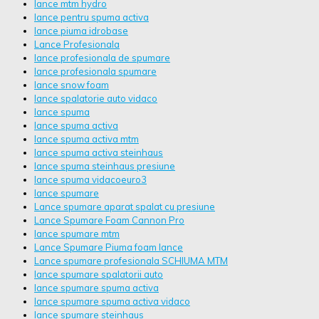
lance mtm hydro
lance pentru spuma activa
lance piuma idrobase
Lance Profesionala
lance profesionala de spumare
lance profesionala spumare
lance snow foam
lance spalatorie auto vidaco
lance spuma
lance spuma activa
lance spuma activa mtm
lance spuma activa steinhaus
lance spuma steinhaus presiune
lance spuma vidacoeuro3
lance spumare
Lance spumare aparat spalat cu presiune
Lance Spumare Foam Cannon Pro
lance spumare mtm
Lance Spumare Piuma foam lance
Lance spumare profesionala SCHIUMA MTM
lance spumare spalatorii auto
lance spumare spuma activa
lance spumare spuma activa vidaco
lance spumare steinhaus