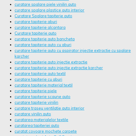
curatare spalare piele vinilin auto
curatare spalare plastice auto interior
Curatare Spalare tapiterie auto
curatare tapiterie aburi
curatare tapiterie alcantara
Curatare tapiterie auto
curatare tapiterie auto bancheta
curatare tapiterie auto cu aburi
curatare tapiterie auto cu aspirator injectie extractie cu spalare
karcher
curatare tapiterie auto injectie extractie
curatare tapiterie auto injectie extractie karcher
curatare tapiterie auto textil
curatare tapiterie cu aburi
curatare tapiterie material textil
curatare tapiterie piele
curatare tapiterie scaune auto
curatare tapiterie vinilin
curatare traseu ventilatie auto interior
curatare vinilin auto
curatarea materialelor textile
curatarea tapiteriei auto
curatat covoare mochete carpete