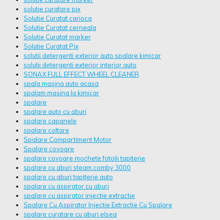
solutie curatare pix
Solutie Curatat carioca
Solutie Curatat cerneala
Solutie Curatat marker
Solutie Curatat Pix
solutii detergenti exterior auto spalare kimicar
solutii detergenti exterior interior auto
SONAX FULL EFFECT WHEEL CLEANER
spala masina auto acasa
spalam masina la kimicar
spalare
spalare auto cu aburi
spalare capanele
spalare coltare
Spalare Compartiment Motor
Spalare covoare
spalare covoare mochete fotolii tapiterie
spalare cu aburi steam comby 3000
spalare cu aburi tapiterie auto
spalare cu aspirator cu aburi
spalare cu aspirator injectie extractie
Spalare Cu Aspirator Injectie Extractie Cu Spalare
spalare curatare cu aburi elsea