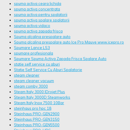
spuma activa ceara lichida
spuma activa concentrata
spuma activa pentru spalatorii
spuma activa spalare spalatorii
spuma activa vidaco
spuma activa zapada frisca
Spuma alcalina prespalare auto
Spuma alcalina prespalare auto Ice Pro Mauve www.icepro.ro
Spumare Lance LS3
spumare profesionala
Spumare Spuma Activa Zapada Frisca Spalare Auto
statie self service cu aburi
Statie Self Service Cu Aburi Spalatorie
steam cleaner
steam cleaner vacuum
steam comby 3000
Steam Italy 3000 IDrojet Plus
Steam Italy 3000D Steamworks
Steam Italy Inox 7500 10Bar
steinhaus pro hpc 18
Steinhaus PRO-GEN2900
Steinhaus PRO-GEN3150
Steinhaus PRO-GEN5500