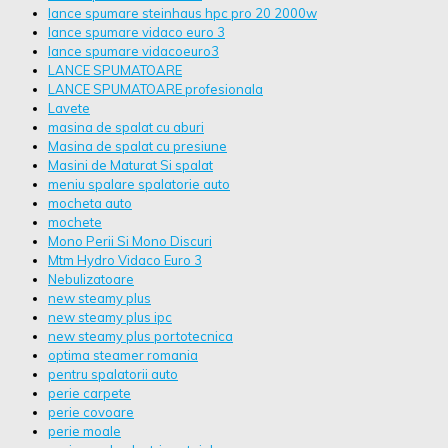
lance spumare steinhaus hpc pro 20 2000w
lance spumare vidaco euro 3
lance spumare vidacoeuro3
LANCE SPUMATOARE
LANCE SPUMATOARE profesionala
Lavete
masina de spalat cu aburi
Masina de spalat cu presiune
Masini de Maturat Si spalat
meniu spalare spalatorie auto
mocheta auto
mochete
Mono Perii Si Mono Discuri
Mtm Hydro Vidaco Euro 3
Nebulizatoare
new steamy plus
new steamy plus ipc
new steamy plus portotecnica
optima steamer romania
pentru spalatorii auto
perie carpete
perie covoare
perie moale