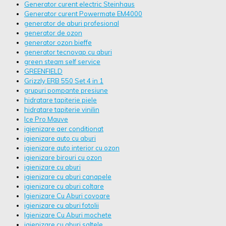
Generator curent electric Steinhaus
Generator curent Powermate EM4000
generator de aburi profesional
generator de ozon
generator ozon bieffe
generator tecnovap cu aburi
green steam self service
GREENFIELD
Grizzly ERB 550 Set 4 in 1
grupuri pompante presiune
hidratare tapiterie piele
hidratare tapiterie vinilin
Ice Pro Mauve
igienizare aer conditionat
igienizare auto cu aburi
igienizare auto interior cu ozon
igienizare birouri cu ozon
igienizare cu aburi
igienizare cu aburi canapele
igienizare cu aburi coltare
Igienizare Cu Aburi covoare
igienizare cu aburi fotolii
Igienizare Cu Aburi mochete
igienizare cu aburi saltele