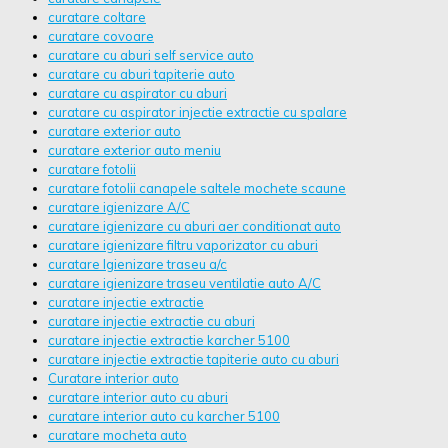
curatare coltare
curatare covoare
curatare cu aburi self service auto
curatare cu aburi tapiterie auto
curatare cu aspirator cu aburi
curatare cu aspirator injectie extractie cu spalare
curatare exterior auto
curatare exterior auto meniu
curatare fotolii
curatare fotolii canapele saltele mochete scaune
curatare igienizare A/C
curatare igienizare cu aburi aer conditionat auto
curatare igienizare filtru vaporizator cu aburi
curatare Igienizare traseu a/c
curatare igienizare traseu ventilatie auto A/C
curatare injectie extractie
curatare injectie extractie cu aburi
curatare injectie extractie karcher 5100
curatare injectie extractie tapiterie auto cu aburi
Curatare interior auto
curatare interior auto cu aburi
curatare interior auto cu karcher 5100
curatare mocheta auto