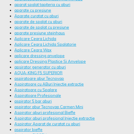
aparat spalat tapiteria cu aburi
aparate cu presiune
Aparate curatat cu aburi
aparate de spalat cu aburi
aparate de spalat cu presiune
aparate presiune steinhaus
Aplicare Ceara Lichida
Aplicare Ceara Lichida Spalatorie
Aplicare Ceara Wax
aplicare dressing anvelope
aplicare Dressing Plastice Si Anvelope
apsirator generator cu aburi
AQUA-KING F5 SUPERIOR
aspiratoare abur Tecnovap
Aspiratoare cu ABuri Injectie extractie
Aspiratoare cu Spalare
Aspiratoare Profesionale
aspirator 5 bar aburi
aspirator abur Tecnovap Carmen Mini
Aspirator aburi profesional Bieffe
Aspirator aburi profesional Injectie extractie
Aspirator Aparat de curatat cu aburi
aspirator bieffe