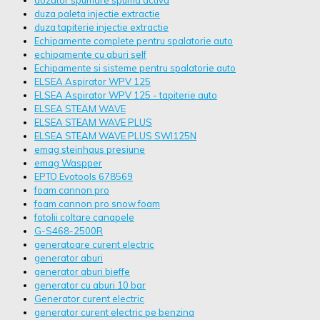
dozator spumare spuma activa
duza paleta injectie extractie
duza tapiterie injectie extractie
Echipamente complete pentru spalatorie auto
echipamente cu aburi self
Echipamente si sisteme pentru spalatorie auto
ELSEA Aspirator WPV 125
ELSEA Aspirator WPV 125 - tapiterie auto
ELSEA STEAM WAVE
ELSEA STEAM WAVE PLUS
ELSEA STEAM WAVE PLUS SWI125N
emag steinhaus presiune
emag Waspper
EPTO Evotools 678569
foam cannon pro
foam cannon pro snow foam
fotolii coltare canapele
G-S468-2500R
generatoare curent electric
generator aburi
generator aburi bieffe
generator cu aburi 10 bar
Generator curent electric
generator curent electric pe benzina