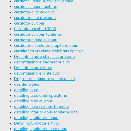
curatat cu aburi Auto Self Service
curatat cu aburi tapiterie
curatator auto cu aburi
curatator auto presiune
curatator cu aburi
Curatator cu aburi 3000
curatator cu aburi tapiterie
curatatorie auto cu aburi
curatatorie spalatorie tapiterie aburi
curatitor cu presiune steinhaus hpc pro
Decontaminare chimica caroserie
decontaminare degresare auto
Decontaminare Jante
decontaminare jante auto
Degresare spumare spuma activa
desiderio plus
detailing auto
detailing auto aburi spalatorie
detailing auto cu aburi
detailing auto cu aburi tapiterie
detailing interior aburi tapiterie auto
detailing spalatorie aburi
Detailing Spalatorie Auto
detailing spalatorie auto aburi