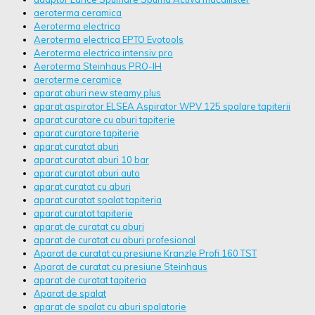
aeroterma ceramica
Aeroterma electrica
Aeroterma electrica EPTO Evotools
Aeroterma electrica intensiv pro
Aeroterma Steinhaus PRO-IH
aeroterme ceramice
aparat aburi new steamy plus
aparat aspirator ELSEA Aspirator WPV 125 spalare tapiterii
aparat curatare cu aburi tapiterie
aparat curatare tapiterie
aparat curatat aburi
aparat curatat aburi 10 bar
aparat curatat aburi auto
aparat curatat cu aburi
aparat curatat spalat tapiteria
aparat curatat tapiterie
aparat de curatat cu aburi
aparat de curatat cu aburi profesional
Aparat de curatat cu presiune Kranzle Profi 160 TST
Aparat de curatat cu presiune Steinhaus
aparat de curatat tapiteria
Aparat de spalat
aparat de spalat cu aburi spalatorie