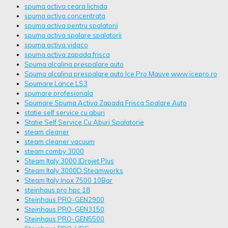
spuma activa ceara lichida
spuma activa concentrata
spuma activa pentru spalatorii
spuma activa spalare spalatorii
spuma activa vidaco
spuma activa zapada frisca
Spuma alcalina prespalare auto
Spuma alcalina prespalare auto Ice Pro Mauve www.icepro.ro
Spumare Lance LS3
spumare profesionala
Spumare Spuma Activa Zapada Frisca Spalare Auto
statie self service cu aburi
Statie Self Service Cu Aburi Spalatorie
steam cleaner
steam cleaner vacuum
steam comby 3000
Steam Italy 3000 IDrojet Plus
Steam Italy 3000D Steamworks
Steam Italy Inox 7500 10Bar
steinhaus pro hpc 18
Steinhaus PRO-GEN2900
Steinhaus PRO-GEN3150
Steinhaus PRO-GEN5500