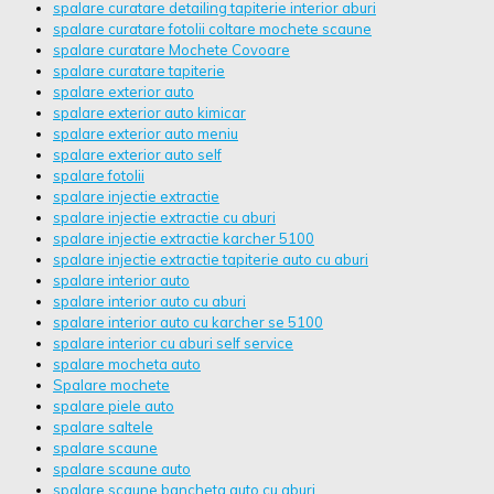
spalare curatare detailing tapiterie interior aburi
spalare curatare fotolii coltare mochete scaune
spalare curatare Mochete Covoare
spalare curatare tapiterie
spalare exterior auto
spalare exterior auto kimicar
spalare exterior auto meniu
spalare exterior auto self
spalare fotolii
spalare injectie extractie
spalare injectie extractie cu aburi
spalare injectie extractie karcher 5100
spalare injectie extractie tapiterie auto cu aburi
spalare interior auto
spalare interior auto cu aburi
spalare interior auto cu karcher se 5100
spalare interior cu aburi self service
spalare mocheta auto
Spalare mochete
spalare piele auto
spalare saltele
spalare scaune
spalare scaune auto
spalare scaune bancheta auto cu aburi