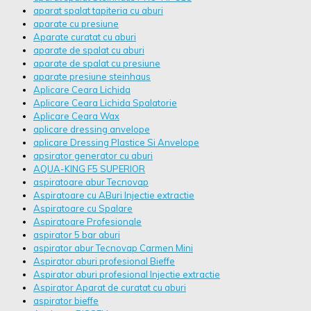
aparat spalat tapiteria cu aburi
aparate cu presiune
Aparate curatat cu aburi
aparate de spalat cu aburi
aparate de spalat cu presiune
aparate presiune steinhaus
Aplicare Ceara Lichida
Aplicare Ceara Lichida Spalatorie
Aplicare Ceara Wax
aplicare dressing anvelope
aplicare Dressing Plastice Si Anvelope
apsirator generator cu aburi
AQUA-KING F5 SUPERIOR
aspiratoare abur Tecnovap
Aspiratoare cu ABuri Injectie extractie
Aspiratoare cu Spalare
Aspiratoare Profesionale
aspirator 5 bar aburi
aspirator abur Tecnovap Carmen Mini
Aspirator aburi profesional Bieffe
Aspirator aburi profesional Injectie extractie
Aspirator Aparat de curatat cu aburi
aspirator bieffe