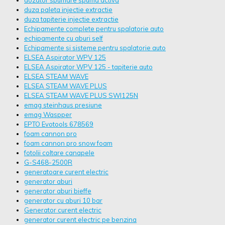
dozator spumare spuma activa
duza paleta injectie extractie
duza tapiterie injectie extractie
Echipamente complete pentru spalatorie auto
echipamente cu aburi self
Echipamente si sisteme pentru spalatorie auto
ELSEA Aspirator WPV 125
ELSEA Aspirator WPV 125 - tapiterie auto
ELSEA STEAM WAVE
ELSEA STEAM WAVE PLUS
ELSEA STEAM WAVE PLUS SWI125N
emag steinhaus presiune
emag Waspper
EPTO Evotools 678569
foam cannon pro
foam cannon pro snow foam
fotolii coltare canapele
G-S468-2500R
generatoare curent electric
generator aburi
generator aburi bieffe
generator cu aburi 10 bar
Generator curent electric
generator curent electric pe benzina