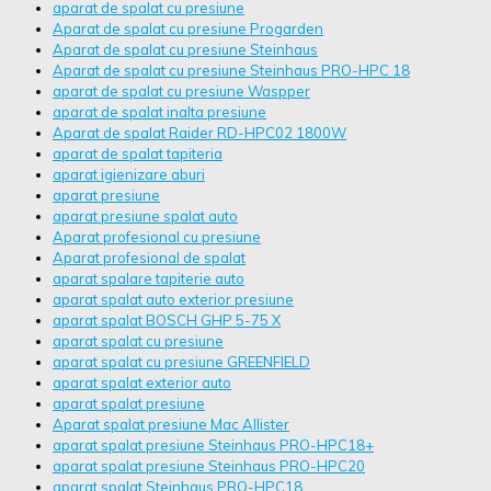
aparat de spalat cu presiune
Aparat de spalat cu presiune Progarden
Aparat de spalat cu presiune Steinhaus
Aparat de spalat cu presiune Steinhaus PRO-HPC 18
aparat de spalat cu presiune Waspper
aparat de spalat inalta presiune
Aparat de spalat Raider RD-HPC02 1800W
aparat de spalat tapiteria
aparat igienizare aburi
aparat presiune
aparat presiune spalat auto
Aparat profesional cu presiune
Aparat profesional de spalat
aparat spalare tapiterie auto
aparat spalat auto exterior presiune
aparat spalat BOSCH GHP 5-75 X
aparat spalat cu presiune
aparat spalat cu presiune GREENFIELD
aparat spalat exterior auto
aparat spalat presiune
Aparat spalat presiune Mac Allister
aparat spalat presiune Steinhaus PRO-HPC18+
aparat spalat presiune Steinhaus PRO-HPC20
aparat spalat Steinhaus PRO-HPC18