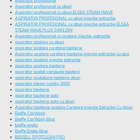
Aspirator profesional
Aspirator profesional cu aburi
Aspirator profesional cu aburi ELSEA STEAM WAVE
ASPIRATOR PROFESIONAL cu aburi injectie extractie
ASPIRATOR PROFESIONAL cu aburi injectie extractie ELSEA
STEAM WAVE PLUS SWI125N
Aspirator profesional cu spalare injectie-extractie
aspirator spalare cu aburi
aspirator spalare curatare tapiterie
Aspirator spalare curatare tapiterie injectie extractie cu apa
aspirator spalare injectie extractie
aspirator spalare tapiterie
aspirator spalat canapele tapiterii
aspirator spalatorie tapiterie aburi
aspirator steam comby 3000
aspirator tapiterie
aspirator tapiterie auto
aspirator tapiterie auto cu aburi
Aspirator tapiterie spalare Curatare Injectie Extractie Cu Aburi
Bieffe CarWash
Bieffe CarWash 6bar
bieffe emilio
Bieffe Emilio 6bar
BISSELL SPOTCLEAN PRO