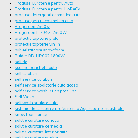
Produse Curatenie pentru Auto
Produse Curatenie pentru HoReCa
produse detergenti cosmetice auto
produse pentru cosmetica auto
Progarden 2500w
Progarden LT704G-2500W
protectie tapiterie piele
protectie tapiterie vinilin
pulverizatoare snow foam
Raider RD-HPC02 1800W
saltele
scaune bancheta auto
self cu aburi
self service cu aburi
self service spalatorie auto acasa
self service wash jet on presiune
Self Wash
self wash spalare auto
sisteme de curatenie profesionala Aspiratoare industriale
snow foam lance
solutie curatare carioca
solutie curatare cerneala
solutie curatare interior auto
solutie curatare marker