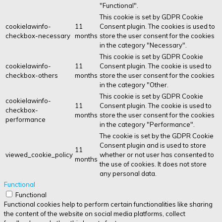
"Functional".
This cookie is set by GDPR Cookie
cookielawinfo-
11
Consent plugin. The cookies is used to
checkbox-necessary
months
store the user consent for the cookies
in the category "Necessary".
This cookie is set by GDPR Cookie
cookielawinfo-
11
Consent plugin. The cookie is used to
checkbox-others
months
store the user consent for the cookies
in the category "Other.
This cookie is set by GDPR Cookie
cookielawinfo-
11
Consent plugin. The cookie is used to
checkbox-
months
store the user consent for the cookies
performance
in the category "Performance".
The cookie is set by the GDPR Cookie
Consent plugin and is used to store
11
viewed_cookie_policy
whether or not user has consented to
months
the use of cookies. It does not store
any personal data.
Functional
Functional
Functional cookies help to perform certain functionalities like sharing
the content of the website on social media platforms, collect