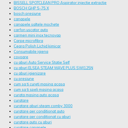
BISSELL SPOTCLEAN PRO Aspirator injectie extractie
BOSCH GHP 5-75 X
bosch presiune
canapele
canapele saltele mochete
carfon uscator auto
carmen mini inox tecnovap
Carpe microfibra
Ceara Polish Lichid kimicar
Consumabile igiena
covoare
cu aburi Auto Service Statie Self
cu aburi ELSEA STEAM WAVE PLUS SWI125N
cu aburi igienizare
cu presiune
cum sa ti cureti masina acasa
cum sa ti speli masina acasa
curata masina auto acasa
curatare
curatare aburi steam comby 3000
curatare aer conditionat auto
curatare aer conditionat cu aburi
curatare auto cu aburi
curatare canapele