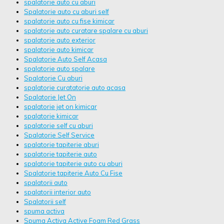
spalatorie auto cu aburi
Spalatorie auto cu aburi self
spalatorie auto cu fise kimicar
spalatorie auto curatare spalare cu aburi
spalatorie auto exterior
spalatorie auto kimicar
Spalatorie Auto Self Acasa
spalatorie auto spalare
Spalatorie Cu aburi
spalatorie curatatorie auto acasa
Spalatorie Jet On
spalatorie jet on kimicar
spalatorie kimicar
spalatorie self cu aburi
Spalatorie Self Service
spalatorie tapiterie aburi
spalatorie tapiterie auto
spalatorie tapiterie auto cu aburi
Spalatorie tapiterie Auto Cu Fise
spalatorii auto
spalatorii interior auto
Spalatorii self
spuma activa
Spuma Activa Active Foam Red Grass