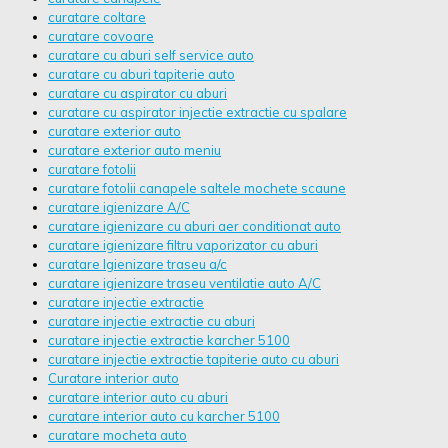
curatare coltare
curatare covoare
curatare cu aburi self service auto
curatare cu aburi tapiterie auto
curatare cu aspirator cu aburi
curatare cu aspirator injectie extractie cu spalare
curatare exterior auto
curatare exterior auto meniu
curatare fotolii
curatare fotolii canapele saltele mochete scaune
curatare igienizare A/C
curatare igienizare cu aburi aer conditionat auto
curatare igienizare filtru vaporizator cu aburi
curatare Igienizare traseu a/c
curatare igienizare traseu ventilatie auto A/C
curatare injectie extractie
curatare injectie extractie cu aburi
curatare injectie extractie karcher 5100
curatare injectie extractie tapiterie auto cu aburi
Curatare interior auto
curatare interior auto cu aburi
curatare interior auto cu karcher 5100
curatare mocheta auto