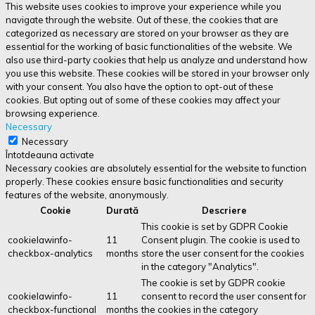
This website uses cookies to improve your experience while you
navigate through the website. Out of these, the cookies that are
categorized as necessary are stored on your browser as they are
essential for the working of basic functionalities of the website. We
also use third-party cookies that help us analyze and understand how
you use this website. These cookies will be stored in your browser only
with your consent. You also have the option to opt-out of these
cookies. But opting out of some of these cookies may affect your
browsing experience.
Necessary
Necessary
Întotdeauna activate
Necessary cookies are absolutely essential for the website to function
properly. These cookies ensure basic functionalities and security
features of the website, anonymously.
Cookie
Durată
Descriere
This cookie is set by GDPR Cookie
cookielawinfo-
11
Consent plugin. The cookie is used to
checkbox-analytics
months
store the user consent for the cookies
in the category "Analytics".
The cookie is set by GDPR cookie
cookielawinfo-
11
consent to record the user consent for
checkbox-functional
months
the cookies in the category