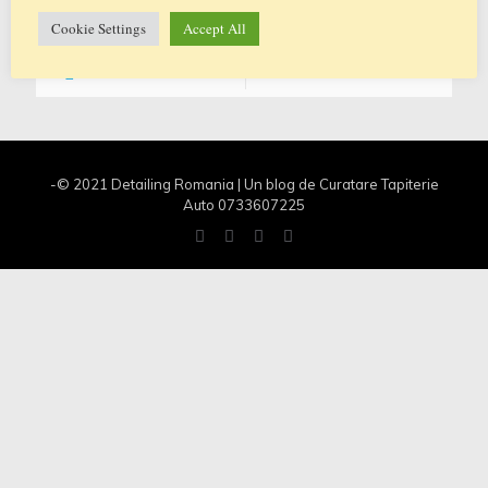
presiune, adaptor Lance Spumare
[…]
Cookie Settings
Accept All
0
0
Citeste mai multe
-© 2021 Detailing Romania | Un blog de Curatare Tapiterie
Auto 0733607225