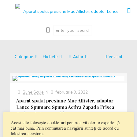
Categorie
Etichete
Autor
Vezi tot
Bune Scule
IN
februarie 9, 2022
Aparat spalat presiune Mac Allister, adaptor
Lance Spumare Spuma Activa Zapada Frisca
Spalare Auto www.vidacoeuro3.ro
Acest site folosește cookie-uri pentru a vă oferi o experiență
Aparat spalat presiune Mac Allister, adaptor Lance
cât mai bună. Prin continuarea navigării sunteți de acord cu
Spumare Spuma Activa Zapada Frisca Spalare Auto
folosirea acestora.
www.vidacoeuro3.ro Mac Allister aparat spalat