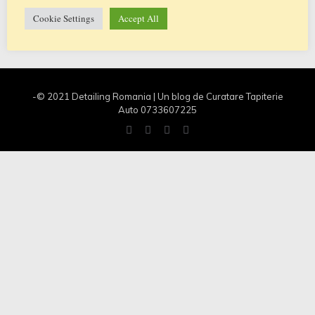
Cookie Settings
Accept All
0
0
Citeste mai multe
-© 2021 Detailing Romania | Un blog de Curatare Tapiterie
Auto 0733607225