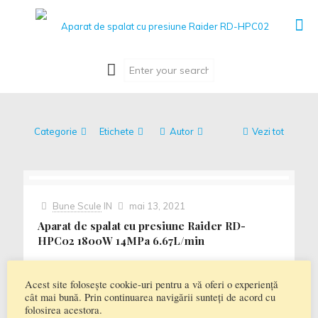
Categorie
Etichete
Autor
Vezi tot
Bune Scule
IN
mai 13, 2021
Aparat de spalat cu presiune Raider RD-
HPC02 1800W 14MPa 6.67L/min
Aparat de spalat cu presiune Raider RD-HPC02
1800W 14MPa 6.67L/min Descriere Aparat de spalat
Acest site folosește cookie-uri pentru a vă oferi o experiență
cu presiune Raider RD-HPC02 1800W 14MPa
cât mai bună. Prin continuarea navigării sunteți de acord cu
6.67L/min Putere nominala: 1800 W Presiune:
[…]
folosirea acestora.