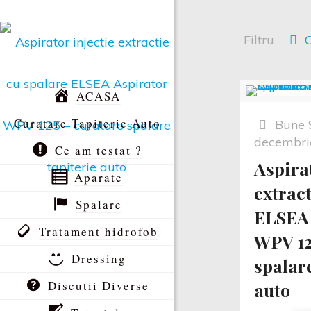
Filtru
C
ACASA
Curatare Tapiterie Auto
Bune 
decembri
Ce am testat ?
Aspirat
Aparate
extract
Spalare
ELSEA 
Tratament hidrofob
WPV 12
Dressing
spalare
Discutii Diverse
auto