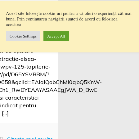
 injectie extractie
e ELSEA Aspirator
Acest site folosește cookie-uri pentru a vă oferi o experiență cât mai
bună. Prin continuarea navigării sunteți de acord cu folosirea
– curatare spalare
acestora.
 auto Cumparat de
Cookie Settings
Accept All
ww.emag.ro/aspirator-
al-cu-spalare-
xtractie-elsea-
-wpv-125-tapiterie-
2/pd/D65YSVBBM/?
9658&gclid=EAIaIQobChMI0qbQ5KnW-
Ch1_RwDYEAAYASAAEgJWA_D_BwE
i caracteristici
 indicat pentru
a
[…]