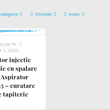
ategorie
Etichete
Autor
Scule
IN
e 1, 2022
or injectie
ie cu spalare
Aspirator
5 – curatare
 tapiterie