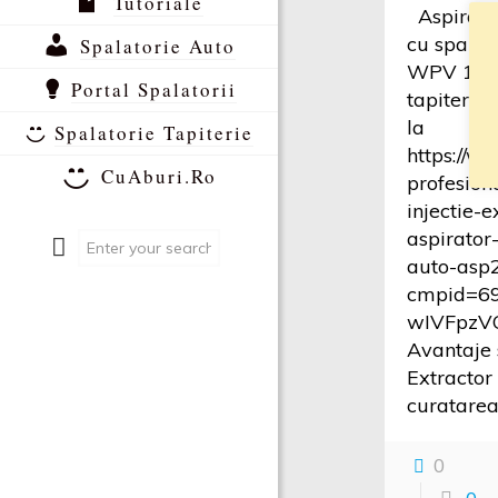
Tutoriale
Aspirator
cu spalar
Spalatorie Auto
WPV 125 
Portal Spalatorii
tapiterie
la
Spalatorie Tapiterie
https://w
CuAburi.Ro
profesion
injectie-e
aspirator
auto-asp
cmpid=6
wIVFpzV
Avantaje s
Extractor
curatare
0