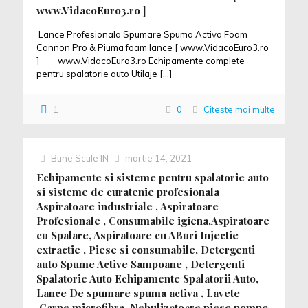
www.VidacoEuro3.ro ]
Lance Profesionala Spumare Spuma Activa Foam
Cannon Pro & Piuma foam lance [ www.VidacoEuro3.ro
] www.VidacoEuro3.ro Echipamente complete
pentru spalatorie auto Utilaje
[…]
1
0
Citeste mai multe
Bune Scule
IN
martie 14, 2021
Echipamente si sisteme pentru spalatorie auto
si sisteme de curatenie profesionala
Aspiratoare industriale , Aspiratoare
Profesionale , Consumabile igiena,Aspiratoare
cu Spalare, Aspiratoare cu ABuri Injectie
extractie , Piese si consumabile, Detergenti
auto Spume Active Sampoane , Detergenti
Spalatorie Auto Echipamente Spalatorii Auto,
Lance De spumare spuma activa , Lavete
,Carpe microfibra, Nebulizatoare,piese pompe