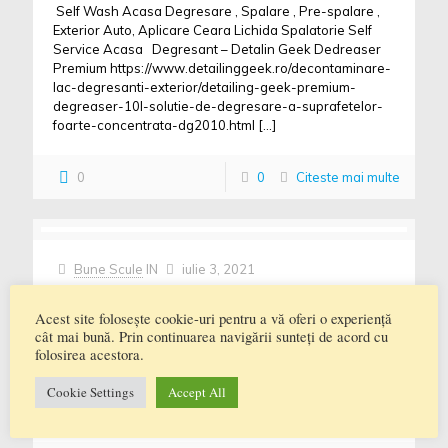
Self Wash Acasa Degresare , Spalare , Pre-spalare ,
Exterior Auto, Aplicare Ceara Lichida Spalatorie Self
Service Acasa Degresant – Detalin Geek Dedreaser
Premium https://www.detailinggeek.ro/decontaminare-
lac-degresanti-exterior/detailing-geek-premium-
degreaser-10l-solutie-de-degresare-a-suprafetelor-
foarte-concentrata-dg2010.html
[…]
0
0
Citeste mai multe
Bune Scule
IN
iulie 3, 2021
Cum Sa ti Speli Usor Corect Si Rapid Masina la
Exterior si Interior Acasa Spalatorie Auto Self
Acest site folosește cookie-uri pentru a vă oferi o experiență
cât mai bună. Prin continuarea navigării sunteți de acord cu
Acasa Curatare Interior Auto Cu Aburi
folosirea acestora.
Cum Sa ti Speli Usor Corect Si Rapid Masina la Exterior
Cookie Settings
Accept All
Acasa Spalatorie Auto Self Acasa Cum Sa-ti Speli Usor
Corect Si Rapid Masina la Exterior
[…]