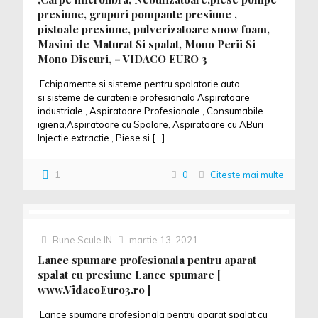
presiune, grupuri pompante presiune ,
pistoale presiune, pulverizatoare snow foam,
Masini de Maturat Si spalat, Mono Perii Si
Mono Discuri, – VIDACO EURO 3
Echipamente si sisteme pentru spalatorie auto
si sisteme de curatenie profesionala Aspiratoare
industriale , Aspiratoare Profesionale , Consumabile
igiena,Aspiratoare cu Spalare, Aspiratoare cu ABuri
Injectie extractie , Piese si
[…]
1
0
Citeste mai multe
Bune Scule
IN
martie 13, 2021
Lance spumare profesionala pentru aparat
spalat cu presiune Lance spumare [
www.VidacoEuro3.ro ]
Lance spumare profesionala pentru aparat spalat cu