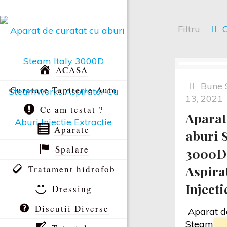
Filtru
C
ACASA
Bune 
Curatare Tapiterie Auto
13, 2021
Ce am testat ?
Aparat
Aparate
aburi 
Spalare
3000D
Aspira
Tratament hidrofob
Injecti
Dressing
Discutii Diverse
Aparat de
Steam It