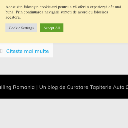
ks Aspirator Cu
Acest site folosește cookie-uri pentru a vă oferi o experiență cât mai
bună. Prin continuarea navigării sunteți de acord cu folosirea
jectie Extractie
acestora.
LUE, GREY, RED
Cookie Settings
Accept All
Citeste mai multe
iling Romania | Un blog de Curatare Tapiterie Aut