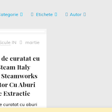
ategorie
Etichete
Autor
Scule
IN
martie
 de curatat cu
Steam Italy
 Steamworks
tor Cu Aburi
e Extractie
 curatat cu aburi
aly 3000D