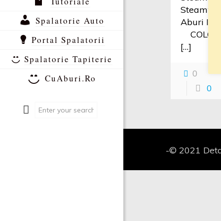
Tutoriale
Steamwor
Spalatorie Auto
Aburi In
COLOR B
Portal Spalatorii
[…]
Spalatorie Tapiterie
0
CuAburi.Ro
0
-© 2021 Deta