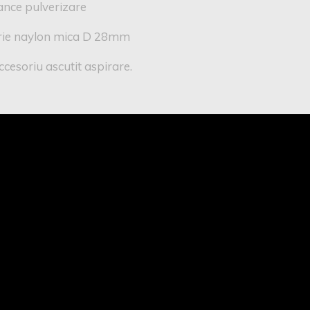
ance pulverizare
rie naylon mica D 28mm
cesoriu ascutit aspirare.