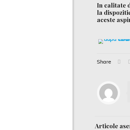
In calitate
la dispozit
aceste
aspi
Share
Articole as