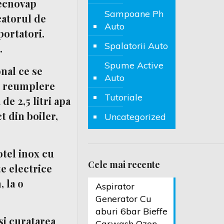
Tecnovap
Sampoane Ph
catorul de
Auto
ortatori.
Spalatorii Auto
.
Spume Active
onal
ce se
Auto
e reumplere
Tutoriale
de 2,5 litri apa
t din boiler,
Uncategorized
otel inox cu
Cele mai recente
te electrice
 la o
Aspirator
Generator Cu
aburi 6bar Bieffe
si curatarea
Carwash Ozon,