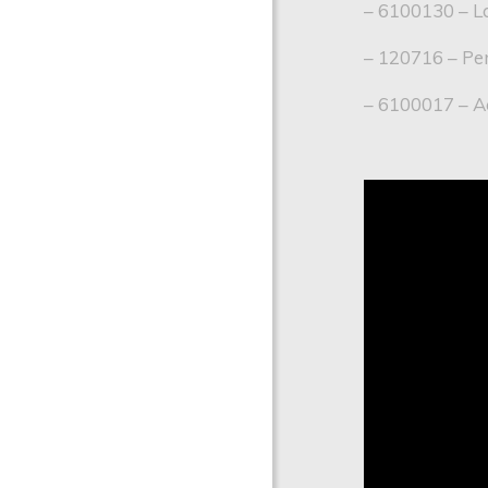
– 6100130 – L
– 120716 – Pe
– 6100017 – Ac