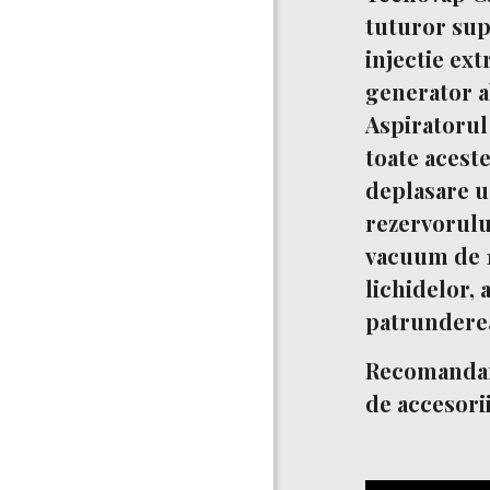
tuturor sup
injectie ext
generator a
Aspiratorul
toate acest
deplasare u
rezervorului
vacuum de 1
lichidelor, 
patrunderea
Recomand
de accesori