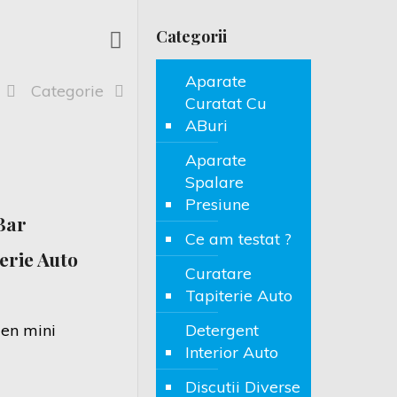
Categorii
Aparate
e
Categorie
Curatat Cu
ABuri
Aparate
Spalare
Presiune
Bar
Ce am testat ?
erie Auto
Curatare
Tapiterie Auto
Detergent
Interior Auto
Discutii Diverse