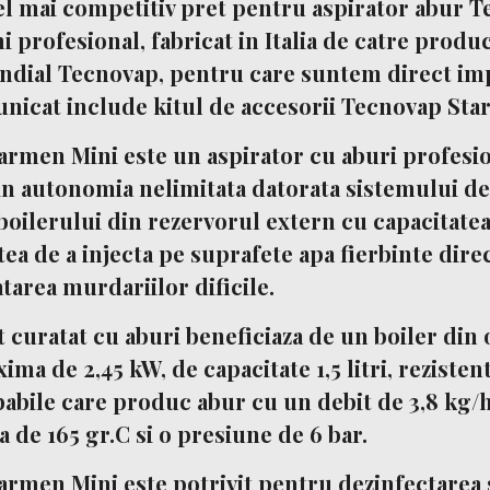
cel mai competitiv pret pentru
aspirator abur 
i
profesional, fabricat in Italia de catre produ
ial Tecnovap, pentru care suntem direct imp
nicat include kitul de accesorii Tecnovap Star
armen Mini este un
aspirator cu aburi profesi
n autonomia nelimitata datorata sistemului d
oilerului din rezervorul extern cu capacitatea 
atea de a injecta pe suprafete apa fierbinte direc
tarea murdariilor dificile.
t curatat cu aburi
beneficiaza de un boiler din 
ma de 2,45 kW, de capacitate 1,5 litri, rezisten
abile care produc abur cu un debit de 3,8 kg/h,
 de 165 gr.C si o presiune de 6 bar.
armen Mini
este potrivit pentru dezinfectarea 