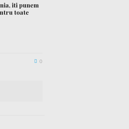
nia, iti punem
entru toate
0