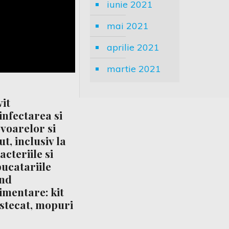
iunie 2021
mai 2021
aprilie 2021
martie 2021
vit
nfectarea si
voarelor si
t, inclusiv la
cteriile si
bucatariile
and
imentare: kit
estecat, mopuri