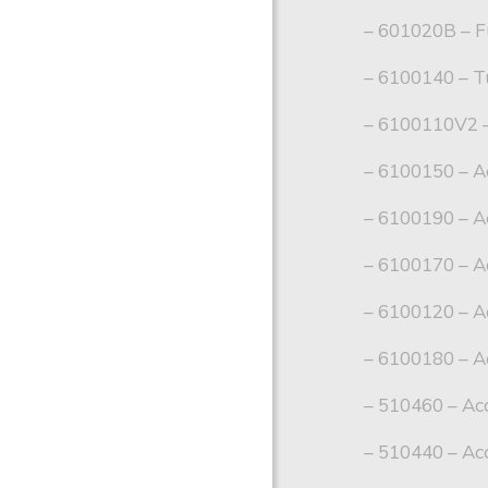
– 601020B – Fur
– 6100140 – Tu
– 6100110V2 – 
– 6100150 – A
– 6100190 – Ac
– 6100170 – A
– 6100120 – A
– 6100180 – Ac
– 510460 – Acc
– 510440 – Acc