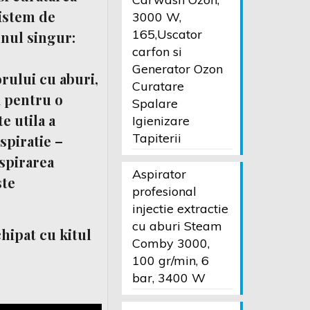
sistem de
3000 W,
165,Uscator
unul singur:
carfon si
Generator Ozon
rului cu aburi,
Curatare
i pentru o
Spalare
e utila a
Igienizare
Tapiterii
spiratie –
spirarea
Aspirator
ste
profesional
injectie extractie
cu aburi Steam
hipat cu kitul
Comby 3000,
100 gr/min, 6
bar, 3400 W