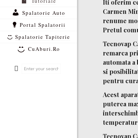
Tutoriale
Iti oferim 
Carmen Min
Spalatorie Auto
renume mond
Portal Spalatorii
Pretul comu
Spalatorie Tapiterie
Tecnovap C
CuAburi.Ro
remarca pri
automata a b
si posibilit
pentru cura
Acest
apara
puterea maxi
interschimb
temperatura
Tecnovap C