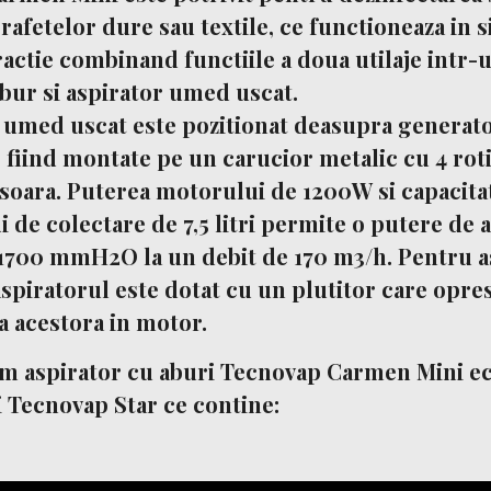
rafetelor dure sau textile, ce functioneaza in 
ractie combinand functiile a doua utilaje intr-
bur si aspirator umed uscat.
 umed uscat este pozitionat deasupra generato
e fiind montate pe un carucior metalic cu 4 rot
soara. Puterea motorului de 1200W si capacitat
 de colectare de 7,5 litri permite o putere de a
700 mmH2O la un debit de 170 m3/h. Pentru a
aspiratorul este dotat cu un plutitor care opre
 acestora in motor.
am
aspirator cu aburi Tecnovap Carmen Mini
ec
i Tecnovap Star ce contine: