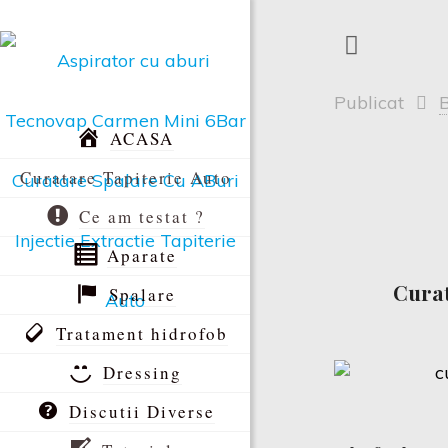
Publicat
ACASA
Curatare Tapiterie Auto
Ce am testat ?
Aparate
Curat
Spalare
Tratament hidrofob
Dressing
Discutii Diverse