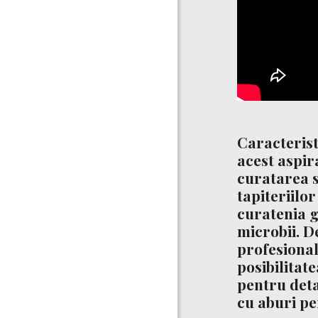
Caracterist
acest
aspir
curatarea s
tapiteriilor
curatenia g
microbii. D
profesional
posibilitat
pentru deta
cu aburi pe